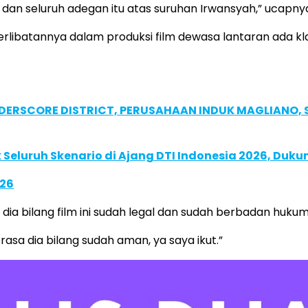
m dan seluruh adegan itu atas suruhan Irwansyah,” ucapny
erlibatannya dalam produksi film dewasa lantaran ada 
NDERSCORE DISTRICT, PERUSAHAAN INDUK MAGLIANO
Seluruh Skenario di Ajang DTI Indonesia 2026, Duk
026
 dia bilang film ini sudah legal dan sudah berbadan hukum
erasa dia bilang sudah aman, ya saya ikut.”