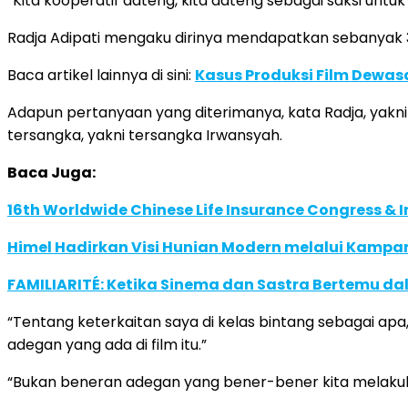
“Kita kooperatif dateng, kita dateng sebagai saksi untuk
Radja Adipati mengaku dirinya mendapatkan sebanyak 30 p
Baca artikel lainnya di sini:
Kasus Produksi Film Dewasa
Adapun pertanyaan yang diterimanya, kata Radja, yakn
tersangka, yakni tersangka Irwansyah.
Baca Juga:
16th Worldwide Chinese Life Insurance Congress & 
Himel Hadirkan Visi Hunian Modern melalui Kamp
FAMILIARITÉ: Ketika Sinema dan Sastra Bertemu da
“Tentang keterkaitan saya di kelas bintang sebagai apa
adegan yang ada di film itu.”
“Bukan beneran adegan yang bener-bener kita melakukan 