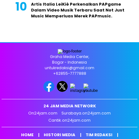
Artis Italia LeiKiè Perkenalkan PAPgame
Dalam Video Musik Terbaru Saat Not Just
Music Memperluas Merek PAPmusic.
Graha Media Center,
Bogor - Indonesia
untukredaksi@gmail.com
+62855-7777888
24 JAM MEDIA NETWORK
On24jam.com
Surabaya.on24jam.com
Cantik.on24jam.com
HOME
HISTORI MEDIA
TIM REDAKSI