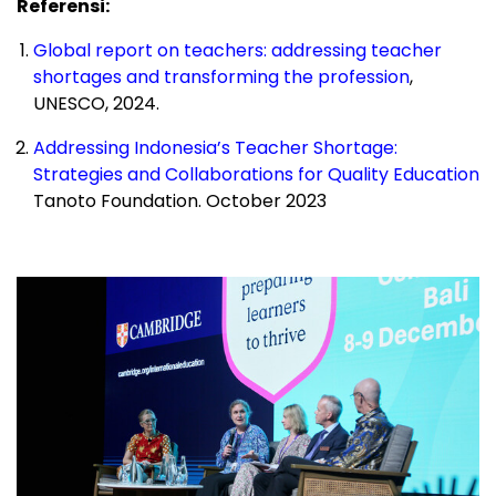
Referensi:
Global report on teachers: addressing teacher
shortages and transforming the profession
,
UNESCO, 2024.
Addressing
Indonesia’s
Teacher Shortage:
Strategies and Collaborations for Quality Education
Tanoto Foundation.
October 2023