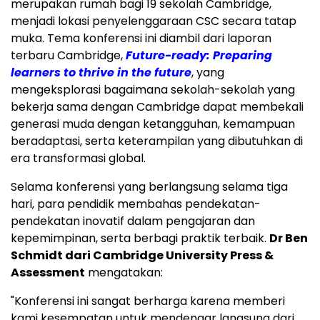
merupakan rumah bagi 19 sekolah
Cambridge
,
menjadi lokasi penyelenggaraan CSC secara tatap
muka. Tema konferensi ini diambil dari laporan
terbaru
Cambridge
,
Future-ready: Preparing
learners to thrive in the future
, yang
mengeksplorasi bagaimana sekolah-sekolah yang
bekerja sama dengan
Cambridge
dapat membekali
generasi muda dengan ketangguhan, kemampuan
beradaptasi, serta keterampilan yang dibutuhkan di
era transformasi global.
Selama konferensi yang berlangsung selama tiga
hari, para pendidik membahas pendekatan-
pendekatan inovatif dalam pengajaran dan
kepemimpinan, serta berbagi praktik terbaik.
Dr
Ben
Schmidt
dari
Cambridge University
Press &
Assessment
mengatakan:
"Konferensi ini sangat berharga karena memberi
kami kesempatan untuk mendengar langsung dari