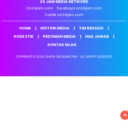
24 JAM MEDIA NETWORK
On24jam.com
Surabaya.on24jam.com
Cantik.on24jam.com
HOME
HISTORI MEDIA
TIM REDAKSI
KODE ETIK
PEDOMAN MEDIA
HAK JAWAB
KONTAK IKLAN
COPYRIGHT © 2026 CANTIK ON24JAM.COM - ALL RIGHTS RESERVED