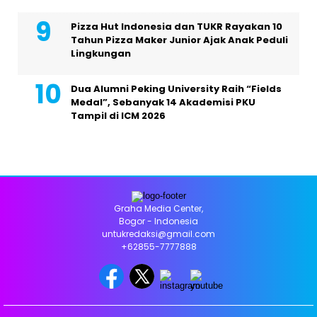
Pizza Hut Indonesia dan TUKR Rayakan 10
Tahun Pizza Maker Junior Ajak Anak Peduli
Lingkungan
Dua Alumni Peking University Raih “Fields
Medal”, Sebanyak 14 Akademisi PKU
Tampil di ICM 2026
Graha Media Center,
Bogor - Indonesia
untukredaksi@gmail.com
+62855-7777888