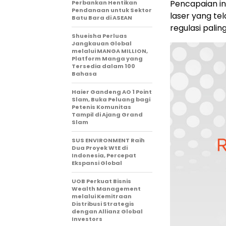
Pencapaian in
Perbankan Hentikan
Pendanaan untuk Sektor
laser yang tel
Batu Bara di ASEAN
regulasi paling
Shueisha Perluas
Jangkauan Global
melalui MANGA MILLION,
Platform Manga yang
Tersedia dalam 100
Bahasa
Haier Gandeng AO 1 Point
Slam, Buka Peluang bagi
Petenis Komunitas
Tampil di Ajang Grand
Slam
SUS ENVIRONMENT Raih
Dua Proyek WtE di
Indonesia, Percepat
Ekspansi Global
UOB Perkuat Bisnis
Wealth Management
melalui Kemitraan
Distribusi Strategis
dengan Allianz Global
Investors