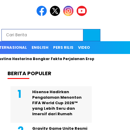
TERNASIONAL
ENGLISH
PERS RILIS
VIDEO
stina Hastarina Bongkar Fakta Perjalanan Eropa, Publik Terceng
BERITA POPULER
Hisense Hadirkan
Pengalaman Menonton
FIFA World Cup 2026™
yang Lebih Seru dan
Imersif dari Rumah
Gravity Game Unite Resmi