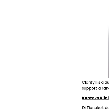
ClarityII is a
support a ran
Konteks Klin
Di Tiongkok d