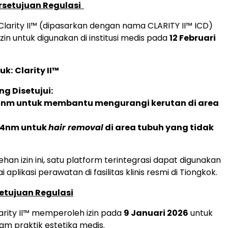
rsetujuan Regulasi
 Clarity II™ (dipasarkan dengan nama CLARITY II™ ICD)
in untuk digunakan di institusi medis pada
12 Februari
uk:
Clarity II™
ng Disetujui:
5nm untuk membantu mengurangi kerutan di area
64nm untuk
hair removal
di area tubuh yang tidak
an izin ini, satu platform terintegrasi dapat digunakan
 aplikasi perawatan di fasilitas klinis resmi di Tiongkok.
etujuan Regulasi
larity II™ memperoleh izin pada
9 Januari 2026
untuk
am praktik estetika medis.