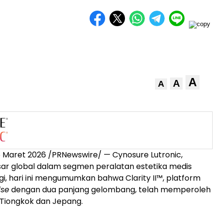
A
A
A
6 Maret
2026 /PRNewswire/ — Cynosure Lutronic,
ar global dalam segmen peralatan estetika medis
gi, hari ini mengumumkan bahwa Clarity II™, platform
lse
dengan dua panjang gelombang, telah memperoleh
di Tiongkok dan Jepang.