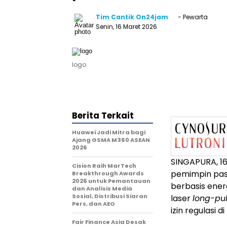
Tim Cantik On24jam
- Pewarta
Senin, 16 Maret 2026
logo
Berita Terkait
Huawei Jadi Mitra bagi
Ajang GSMA M360 ASEAN
2026
SINGAPURA,
1
Cision Raih MarTech
pemimpin pas
Breakthrough Awards
2026 untuk Pemantauan
berbasis ener
dan Analisis Media
Sosial, Distribusi Siaran
laser
long-pu
Pers, dan AEO
izin regulasi 
Fair Finance Asia Desak