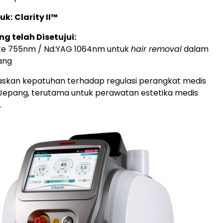
uk:
Clarity II™
ng telah Disetujui:
ite 755nm / Nd:YAG 1064nm untuk
hair removal
dalam
ang
gaskan kepatuhan terhadap regulasi perangkat medis
 Jepang, terutama untuk perawatan estetika medis
.