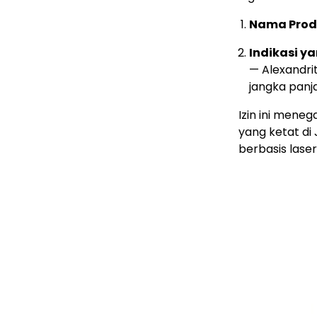
Nama Prod
Indikasi ya
— Alexandr
jangka panj
Izin ini mene
yang ketat di
berbasis laser