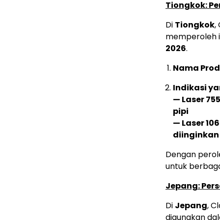
Tiongkok: Pe
Di
Tiongkok
,
memperoleh iz
2026
.
Nama Prod
Indikasi ya
— Laser 75
pipi
— Laser 10
diinginkan
Dengan peroleh
untuk berbagai
Jepang: Pers
Di
Jepang
, C
digunakan dal