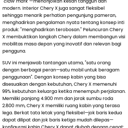
"claw mark"
—menonjolkan kesan tangguh dan
modern. Interior Chery X juga sangat fleksibel
sehingga menarik perhatian pengunjung pameran,
menghadirkan pengalaman nyata tentang konsep inti
produk: "menghadirkan terobosan." Peluncuran Chery
X membuktikan langkah Chery dalam membangun visi
mobilitas masa depan yang inovatif dan relevan bagi
pengguna.
SUV ini menjawab tantangan utama, "satu orang
dengan berbagai peran—satu mobil untuk beragam
penggunaan". Dengan konsep kabin yang bisa
disesuaikan dengan kebutuhan, Chery X memenuhi
99% kebutuhan keluarga ketika menempuh perjalanan.
Memiliki panjang 4.900 mm dan jarak sumbu roda
2.800 mm, Chery X memiliki ruang kabin yang terasa
lega. Berkat tata letak yang fleksibel—jok baris kedua
dapat dilipat dan jok baris ketiga mudah dilepas—
konfigurasi kabin Chery X dapat diubah dengan cepat: