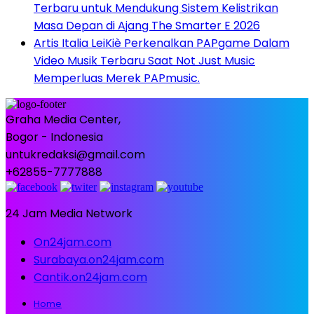
Terbaru untuk Mendukung Sistem Kelistrikan
Masa Depan di Ajang The Smarter E 2026
Artis Italia LeiKiè Perkenalkan PAPgame Dalam
Video Musik Terbaru Saat Not Just Music
Memperluas Merek PAPmusic.
Graha Media Center,
Bogor - Indonesia
untukredaksi@gmail.com
+62855-7777888
24 Jam Media Network
On24jam.com
Surabaya.on24jam.com
Cantik.on24jam.com
Home