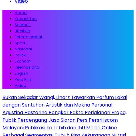
Video
Home
Kecantikan
Selebriti
Lifestyle
Entertainment
Sport
Nasional
Politik
Ekonomi
Internasional
English
Pers Rilis
Video
Bukan Sekadar Wangi, Linarz Tawarkan Parfum Lokal
dengan Sentuhan Artistik dan Makna Personal
Agustina Hastarina Bongkar Fakta Perjalanan Eropa,
Publik Tercengang
Jasa Siaran Pers Persriliscom
Melayani Publikasi ke Lebih dari 150 Media Online
Berbagai Segmentasi
Tubuh Bisa Kekurangan Nutrisi