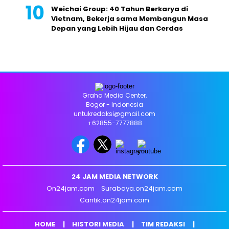
Weichai Group: 40 Tahun Berkarya di
Vietnam, Bekerja sama Membangun Masa
Depan yang Lebih Hijau dan Cerdas
Graha Media Center,
Bogor - Indonesia
untukredaksi@gmail.com
+62855-7777888
24 JAM MEDIA NETWORK
On24jam.com
Surabaya.on24jam.com
Cantik.on24jam.com
HOME
HISTORI MEDIA
TIM REDAKSI