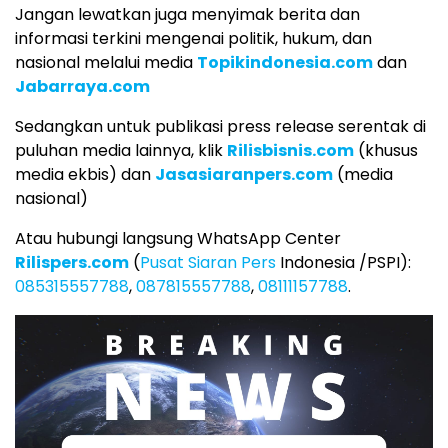
Jangan lewatkan juga menyimak berita dan
informasi terkini mengenai politik, hukum, dan
nasional melalui media
Topikindonesia.com
dan
Jabarraya.com
Sedangkan untuk publikasi press release serentak di
puluhan media lainnya, klik
Rilisbisnis.com
(khusus
media ekbis) dan
Jasasiaranpers.com
(media
nasional)
Atau hubungi langsung WhatsApp Center
Rilispers.com
(
Pusat Siaran Pers
Indonesia /PSPI):
085315557788
,
087815557788
,
08111157788
.