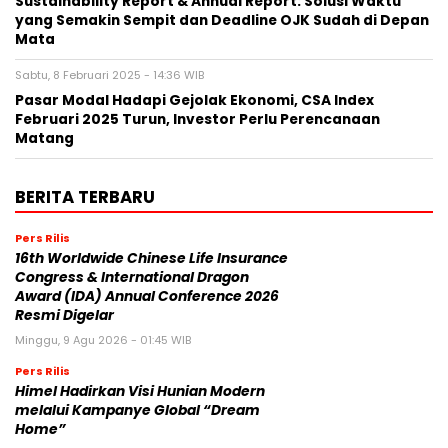
Sustainability Report & Annual Report: Solusi Waktu
yang Semakin Sempit dan Deadline OJK Sudah di Depan
Mata
Sabtu, 8 Februari 2025 - 14:36 WIB
Pasar Modal Hadapi Gejolak Ekonomi, CSA Index
Februari 2025 Turun, Investor Perlu Perencanaan
Matang
BERITA TERBARU
Pers Rilis
16th Worldwide Chinese Life Insurance
Congress & International Dragon
Award (IDA) Annual Conference 2026
Resmi Digelar
Minggu, 9 Agu 2026 - 01:45 WIB
Pers Rilis
Himel Hadirkan Visi Hunian Modern
melalui Kampanye Global “Dream
Home”