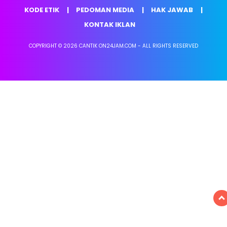
KODE ETIK
PEDOMAN MEDIA
HAK JAWAB
KONTAK IKLAN
COPYRIGHT © 2026 CANTIK ON24JAM.COM - ALL RIGHTS RESERVED