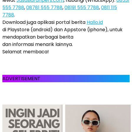
lewat
Jasasiaranpers.com
, hubungi (WhatsApp):
08531
555 7788
,
08781 555 7788
,
08191 555 7788
,
0811 115
7788
.
Download juga aplikasi portal berita
Hallo.id
di Playstore (android) dan Appstore (iphone), untuk
mendapatkan berbagai berita
dan informasi menarik lainnya.
Selamat membaca!
ADVERTISEMENT