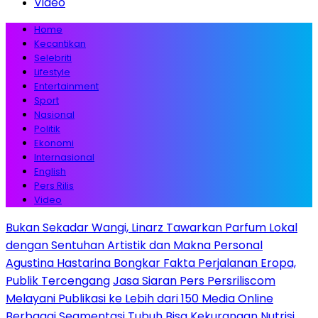
Video
Home
Kecantikan
Selebriti
Lifestyle
Entertainment
Sport
Nasional
Politik
Ekonomi
Internasional
English
Pers Rilis
Video
Bukan Sekadar Wangi, Linarz Tawarkan Parfum Lokal
dengan Sentuhan Artistik dan Makna Personal
Agustina Hastarina Bongkar Fakta Perjalanan Eropa,
Publik Tercengang
Jasa Siaran Pers Persriliscom
Melayani Publikasi ke Lebih dari 150 Media Online
Berbagai Segmentasi
Tubuh Bisa Kekurangan Nutrisi