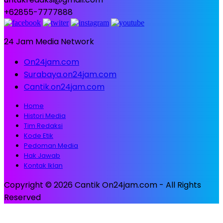
+62855-7777888
24 Jam Media Network
On24jam.com
Surabaya.on24jam.com
Cantik.on24jam.com
Home
Histori Media
Tim Redaksi
Kode Etik
Pedoman Media
Hak Jawab
Kontak Iklan
Copyright © 2026 Cantik On24jam.com - All Rights
Reserved