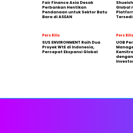
Fair Finance Asia Desak
Shueish
Perbankan Hentikan
Global 
Pendanaan untuk Sektor Batu
Platfo
Bara di ASEAN
Tersedi
Pers Rilis
Pers Rili
SUS ENVIRONMENT Raih Dua
UOB Per
Proyek WtE di Indonesia,
Manage
Percepat Ekspansi Global
Kemitra
dengan 
Investo