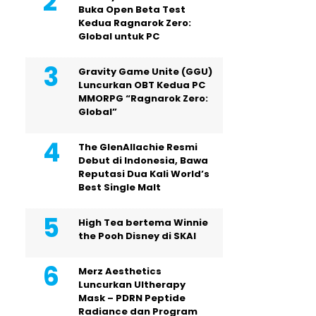
Buka Open Beta Test
Kedua Ragnarok Zero:
Global untuk PC
Gravity Game Unite (GGU)
Luncurkan OBT Kedua PC
MMORPG “Ragnarok Zero:
Global”
The GlenAllachie Resmi
Debut di Indonesia, Bawa
Reputasi Dua Kali World’s
Best Single Malt
High Tea bertema Winnie
the Pooh Disney di SKAI
Merz Aesthetics
Luncurkan Ultherapy
Mask – PDRN Peptide
Radiance dan Program