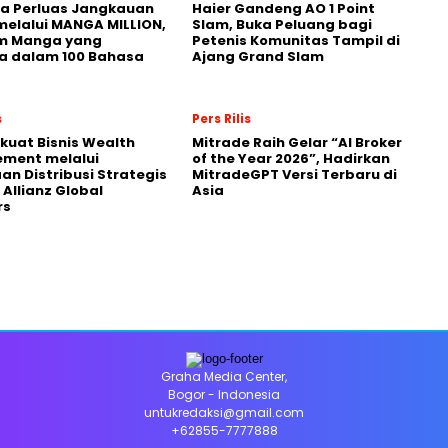
a Perluas Jangkauan
Haier Gandeng AO 1 Point
melalui MANGA MILLION,
Slam, Buka Peluang bagi
rm Manga yang
Petenis Komunitas Tampil di
a dalam 100 Bahasa
Ajang Grand Slam
s
Pers Rilis
kuat Bisnis Wealth
Mitrade Raih Gelar “AI Broker
ment melalui
of the Year 2026”, Hadirkan
an Distribusi Strategis
MitradeGPT Versi Terbaru di
Allianz Global
Asia
rs
Graha Media Center,
Bogor - Indonesia
untukredaksi@gmail.com
+62855-7777888