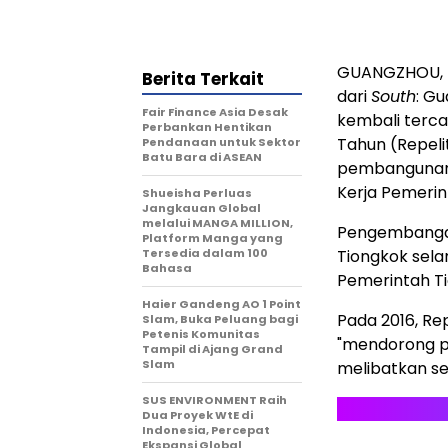
GUANGZHOU, 
Berita Terkait
dari
South
: G
Fair Finance Asia Desak
kembali terc
Perbankan Hentikan
Tahun (Repeli
Pendanaan untuk Sektor
Batu Bara di ASEAN
pembangunan e
Kerja Pemerin
Shueisha Perluas
Jangkauan Global
melalui MANGA MILLION,
Pengembangan
Platform Manga yang
Tersedia dalam 100
Tiongkok sela
Bahasa
Pemerintah Ti
Haier Gandeng AO 1 Point
Pada 2016, Re
Slam, Buka Peluang bagi
Petenis Komunitas
"mendorong p
Tampil di Ajang Grand
Slam
melibatkan se
SUS ENVIRONMENT Raih
Dua Proyek WtE di
Indonesia, Percepat
Ekspansi Global