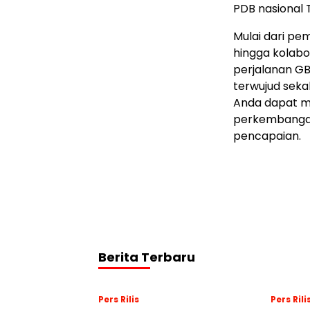
PDB nasional 
Mulai dari pe
hingga kolabo
perjalanan G
terwujud sek
Anda dapat me
perkembangan
pencapaian.
Berita Terbaru
Pers Rilis
Pers Rili