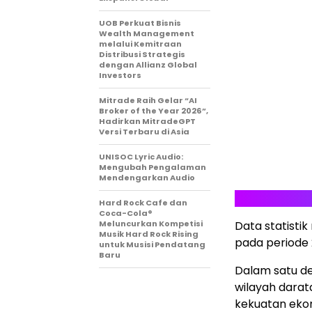
UOB Perkuat Bisnis
Wealth Management
melalui Kemitraan
Distribusi Strategis
dengan Allianz Global
Investors
Mitrade Raih Gelar “AI
Broker of the Year 2026”,
Hadirkan MitradeGPT
Versi Terbaru di Asia
UNISOC Lyric Audio:
Mengubah Pengalaman
Mendengarkan Audio
Hard Rock Cafe dan
Coca-Cola®
Meluncurkan Kompetisi
Data statisti
Musik Hard Rock Rising
pada periode 
untuk Musisi Pendatang
Baru
Dalam satu d
wilayah dara
kekuatan eko