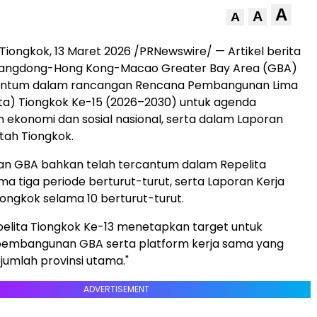
A
A
A
Tiongkok
,
13 Maret 2026
/PRNewswire/ — Artikel berita
uangdong-Hong Kong-Macao Greater Bay Area (GBA)
antum dalam rancangan Rencana Pembangunan Lima
ta) Tiongkok Ke-15 (2026–2030) untuk agenda
konomi dan sosial nasional, serta dalam Laporan
tah Tiongkok.
 GBA bahkan telah tercantum dalam Repelita
ma tiga periode berturut-turut, serta Laporan Kerja
ongkok selama 10 berturut-turut.
pelita Tiongkok Ke-13 menetapkan target untuk
embangunan GBA serta platform kerja sama yang
jumlah provinsi utama."
ADVERTISEMENT