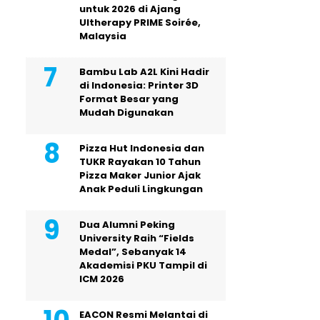
untuk 2026 di Ajang
Ultherapy PRIME Soirée,
Malaysia
Bambu Lab A2L Kini Hadir
di Indonesia: Printer 3D
Format Besar yang
Mudah Digunakan
Pizza Hut Indonesia dan
TUKR Rayakan 10 Tahun
Pizza Maker Junior Ajak
Anak Peduli Lingkungan
Dua Alumni Peking
University Raih “Fields
Medal”, Sebanyak 14
Akademisi PKU Tampil di
ICM 2026
EACON Resmi Melantai di