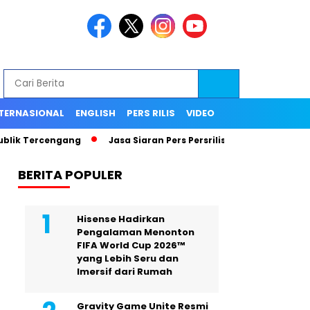
TERNASIONAL
ENGLISH
PERS RILIS
VIDEO
k Tercengang
Jasa Siaran Pers Persriliscom Melayani Publika
BERITA POPULER
Hisense Hadirkan
Pengalaman Menonton
FIFA World Cup 2026™
yang Lebih Seru dan
Imersif dari Rumah
Gravity Game Unite Resmi