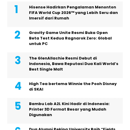
Hisense Hadirkan Pengalaman Menonton
FIFA World Cup 2026™ yang Lebih Seru dan
Imersif dari Rumah
Gravity Game Unite Resmi Buka Open
Beta Test Kedua Ragnarok Zero: Global
untuk PC
The GlenAllachie Resmi Debut di
Indonesia, Bawa Reputasi Dua Kali World’s
Best Single Malt
High Tea bertema Winnie the Pooh Disney
di SKAI
Bambu Lab A2L Kini Hadir di Indonesia:
Printer 3D Format Besar yang Mudah
Digunakan
Dua Alumni Peking University Raih “Fields