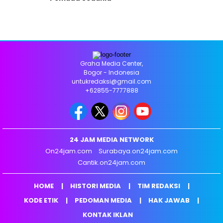
Graha Media Center,
Bogor - Indonesia
untukredaksi@gmail.com
+62855-7777888
24 JAM MEDIA NETWORK
On24jam.com
Surabaya.on24jam.com
Cantik.on24jam.com
HOME
HISTORI MEDIA
TIM REDAKSI
KODE ETIK
PEDOMAN MEDIA
HAK JAWAB
KONTAK IKLAN