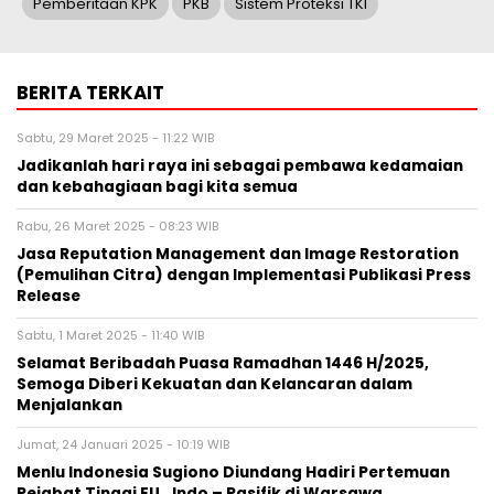
Pemberitaan KPK
PKB
Sistem Proteksi TKI
BERITA TERKAIT
Sabtu, 29 Maret 2025 - 11:22 WIB
Jadikanlah hari raya ini sebagai pembawa kedamaian
dan kebahagiaan bagi kita semua
Rabu, 26 Maret 2025 - 08:23 WIB
Jasa Reputation Management dan Image Restoration
(Pemulihan Citra) dengan Implementasi Publikasi Press
Release
Sabtu, 1 Maret 2025 - 11:40 WIB
Selamat Beribadah Puasa Ramadhan 1446 H/2025,
Semoga Diberi Kekuatan dan Kelancaran dalam
Menjalankan
Jumat, 24 Januari 2025 - 10:19 WIB
Menlu Indonesia Sugiono Diundang Hadiri Pertemuan
Pejabat Tinggi EU ‐ Indo – Pasifik di Warsawa