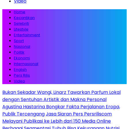
Video
Home
Kecantikan
Selebriti
Lifestyle
Entertainment
Sport
Nasional
Politik
Ekonomi
Internasional
English
Pers Rilis
Video
Bukan Sekadar Wangi, Linarz Tawarkan Parfum Lokal
dengan Sentuhan Artistik dan Makna Personal
Agustina Hastarina Bongkar Fakta Perjalanan Eropa,
Publik Tercengang
Jasa Siaran Pers Persriliscom
Melayani Publikasi ke Lebih dari 150 Media Online
Berbagai Segmentasi
Tubuh Bisa Kekurangan Nutrisi