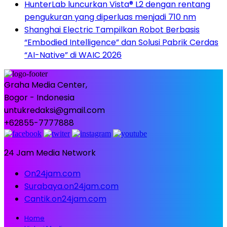
HunterLab luncurkan Vista® L2 dengan rentang
pengukuran yang diperluas menjadi 710 nm
Shanghai Electric Tampilkan Robot Berbasis
“Embodied Intelligence” dan Solusi Pabrik Cerdas
“AI-Native” di WAIC 2026
Graha Media Center,
Bogor - Indonesia
untukredaksi@gmail.com
+62855-7777888
24 Jam Media Network
On24jam.com
Surabaya.on24jam.com
Cantik.on24jam.com
Home