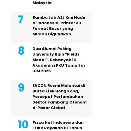
Malaysia
Bambu Lab A2L Kini Hadir
di Indonesia: Printer 3D
Format Besar yang
Mudah Digunakan
Dua Alumni Peking
University Raih “Fields
Medal”, Sebanyak 14
Akademisi PKU Tampil di
ICM 2026
EACON Resmi Melantai di
Bursa Efek Hong Kong,
Percepat Pertumbuhan
Sektor Tambang Otonom
di Pasar Global
Pizza Hut Indonesia dan
TUKR Rayakan 10 Tahun