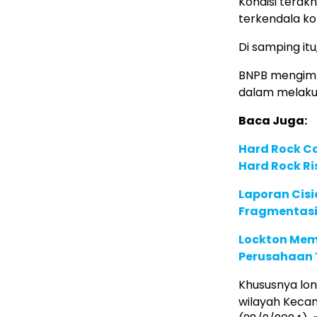
Kondisi terak
terkendala ko
Di samping itu
BNPB mengimb
dalam melakuk
Baca Juga:
Hard Rock C
Hard Rock Ri
Laporan Cis
Fragmentasi
Lockton Mem
Perusahaan 
Khususnya long
wilayah Kecam