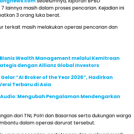
angnews.com
sebelumnya, laporan BPBD
 lainnya masih dalam proses pencarian. Kejadian ini
atkan 3 orang luka berat.
r terkait masih melakukan operasi pencarian dan
 Bisnis Wealth Management melalui Kemitraan
rategis dengan Allianz Global Investors
 Gelar “AI Broker of the Year 2026”, Hadirkan
ersi Terbaru di Asia
c Audio: Mengubah Pengalaman Mendengarkan
ngan dari TNI, Polri dan Basarnas serta dukungan warga
bantu dalam operasi darurat tersebut.