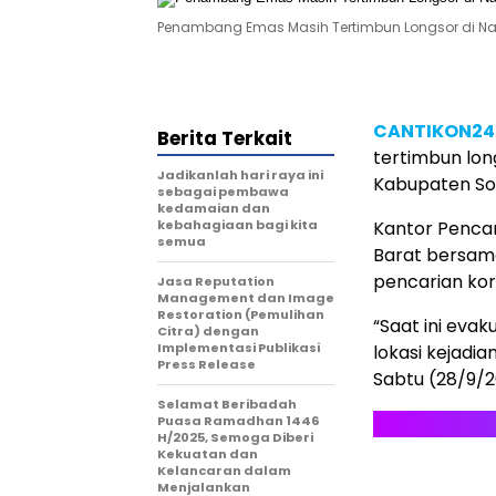
Penambang Emas Masih Tertimbun Longsor di Naga
CANTIKON2
Berita Terkait
tertimbun lon
Jadikanlah hari raya ini
Kabupaten So
sebagai pembawa
kedamaian dan
kebahagiaan bagi kita
Kantor Penca
semua
Barat bersama
pencarian kor
Jasa Reputation
Management dan Image
Restoration (Pemulihan
“Saat ini eva
Citra) dengan
Implementasi Publikasi
lokasi kejadia
Press Release
Sabtu (28/9/
Selamat Beribadah
Puasa Ramadhan 1446
H/2025, Semoga Diberi
Kekuatan dan
Kelancaran dalam
Menjalankan