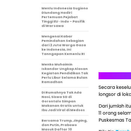
Menlu Indonesia Sugiono
Diundang Hadiri
Pertemuan Pejabat
Tinggi EU ‐ Indo – Pasifik
di Warsawa
Mengenai Kabar
Pemindahan Sebagian
dari 2 Juta Warga Gaza
ke Indonesia, Ini
Tanngapan Kemenlu RI
Menko Muhaimin
Iskandar Ungkap Alasan
Kegiatan Pendidikan Tak
Perlu Libur Selama Bulan
Ramadhan
Secara kesel
Di Rumahnya Tak Ada
longsor di lo
Nasi, Siswa SD di
Gorontalo Simpan
Dari jumlah i
Makanan Gratis untuk
Ibu Jadi Viral di Medsos
11 orang sela
Puskesmas Tal
Bersama Trump, Jinping,
dan Putin, Prabowo
Masuk Daftar 10