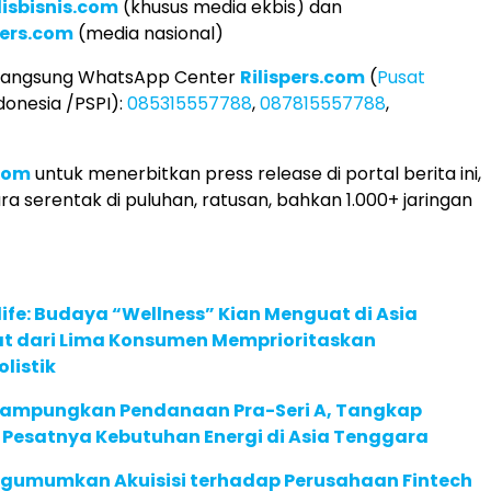
lisbisnis.com
(khusus media ekbis) dan
ers.com
(media nasional)
 langsung WhatsApp Center
Rilispers.com
(
Pusat
donesia /PSPI):
085315557788
,
087815557788
,
.com
untuk menerbitkan press release di portal berita ini,
ra serentak di puluhan, ratusan, bahkan 1.000+ jaringan
life: Budaya “Wellness” Kian Menguat di Asia
pat dari Lima Konsumen Memprioritaskan
listik
Rampungkan Pendanaan Pra-Seri A, Tangkap
 Pesatnya Kebutuhan Energi di Asia Tenggara
gumumkan Akuisisi terhadap Perusahaan Fintech