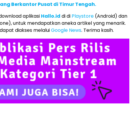
yang Berkantor Pusat di Timur Tengah.
 download aplikasi
Hallo.id
di di
Playstore
(Android) dan
one), untuk mendapatkan aneka artikel yang menarik.
 dapat diakses melalui
Google News
. Terima kasih.