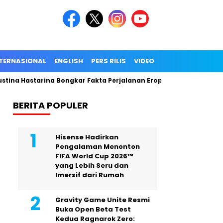
TERNASIONAL
ENGLISH
PERS RILIS
VIDEO
stina Hastarina Bongkar Fakta Perjalanan Eropa, Publik Terceng
BERITA POPULER
Hisense Hadirkan
Pengalaman Menonton
FIFA World Cup 2026™
yang Lebih Seru dan
Imersif dari Rumah
Gravity Game Unite Resmi
Buka Open Beta Test
Kedua Ragnarok Zero: