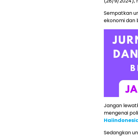
(28/9/2024), 
Sempatkan un
ekonomi dan b
Jangan lewatk
mengenai poli
Haiindonesi
Sedangkan unt