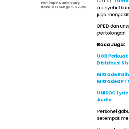
Dikutip
Tamb
Pemimpin Dunia yang
menyebutkan 7
Bakal Berpengaruh 2025
juga mengakib
BPBD dan unsu
pertolongan.
Baca Juga:
UOB Perkuat
Distribusi St
Mitrade Raih
MitradeGPT V
UNISOC Lyri
Audio
Personel gabu
setempat mem