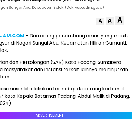
ri Sungai Abu, Kabupaten Solok. (Dok. vsi.esdm.go.id)
A
A
A
4JAM.COM
– Dua orang penambang emas yang masih
gsor di Nagari Sungai Abu, Kecamatan Hiliran Gumanti,
lok.
rian dan Pertolongan (SAR) Kota Padang, Sumatera
 masyarakat dan instansi terkait lainnya melanjutkan
ban.
kuasi masih kita lakukan terhadap dua orang korban di
n,” kata Kepala Basarnas Padang, Abdul Malik di Padang,
2024)
ADVERTISEMENT