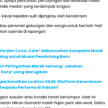
hir, upaya pencarian, pertolongan dan evakuasi masih
ndisi medan yang terdampak longsor.
, lokasi kejadian sulit dijangkau oleh kendaraan.
au personel gabungan dan warga untuk berhati-hati
an operasi di lapangan.
afe dan Coca-Cola® Meluncurkan Kompetisi Musik
sing untuk Musisi Pendatang Baru
ion Peringatkan Merek tentang ‘Jebakan
 Data’ yang Merugikan
perkenalkan Lockton SAGE: Platform Kecerdasan
Terpadu Pertama di Industri
sor susulan atau kondisi tanah berlumpur. Saat ini
atan Hiliran Gumanti masih hujan petir dan esok, Sabtu