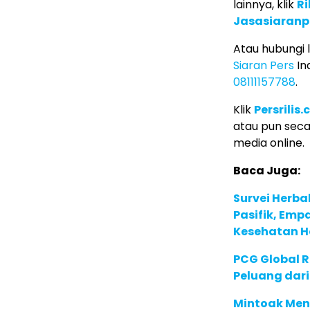
lainnya, klik
Ri
Jasasiaranp
Atau hubungi
Siaran Pers
In
08111157788
.
Klik
Persrilis
atau pun seca
media online.
Baca Juga:
Survei Herba
Pasifik, Em
Kesehatan Ho
PCG Global 
Peluang dari
Mintoak Men