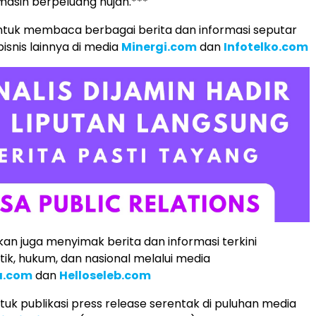
masih berpeluang hujan.***
tuk membaca berbagai berita dan informasi seputar
isnis lainnya di media
Minergi.com
dan
Infotelko.com
an juga menyimak berita dan informasi terkini
tik, hukum, dan nasional melalui media
a.com
dan
Helloseleb.com
uk publikasi press release serentak di puluhan media