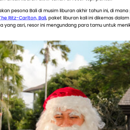
akan pesona
Bali
di musim liburan akhir tahun ini, di ma
The Ritz-Carlton,
Bali
, paket liburan kali ini dikemas dala
ua
yang asri, resor ini mengundang para tamu untuk m