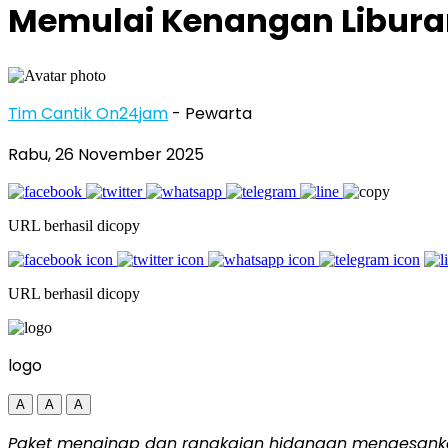
Memulai Kenangan Liburan 
Tim Cantik On24jam
- Pewarta
Rabu, 26 November 2025
URL berhasil dicopy
URL berhasil dicopy
logo
A
A
A
Paket menginap dan rangkaian hidangan mengesankan u