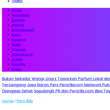
Video
Home
Kecantikan
Selebriti
Lifestyle
Entertainment
Sport
Nasional
Politik
Ekonomi
Internasional
English
Pers Rilis
Video
Bukan Sekadar Wangi, Linarz Tawarkan Parfum Lokal de
Tercengang
Jasa Siaran Pers Persriliscom Melayani Pub
Dianggap Sehat
Sapulangit PR dan Persrilis.com Bisa T
Home
Pers Rilis
/