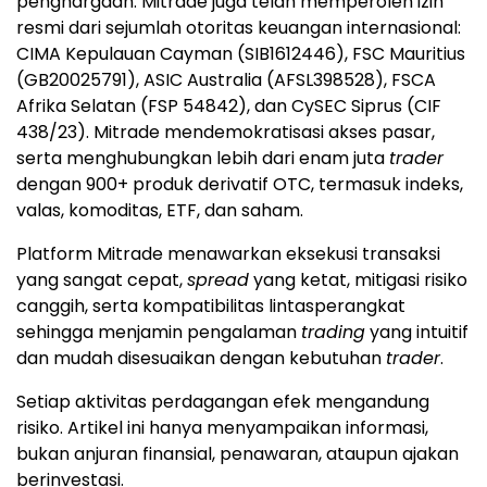
penghargaan. Mitrade juga telah memperoleh izin
resmi dari sejumlah otoritas keuangan internasional:
CIMA Kepulauan Cayman (SIB1612446), FSC Mauritius
(GB20025791), ASIC Australia (AFSL398528), FSCA
Afrika Selatan (FSP 54842), dan CySEC Siprus (CIF
438/23). Mitrade mendemokratisasi akses pasar,
serta menghubungkan lebih dari enam juta
trader
dengan 900+ produk derivatif OTC, termasuk indeks,
valas, komoditas, ETF, dan saham.
Platform Mitrade menawarkan eksekusi transaksi
yang sangat cepat,
spread
yang ketat, mitigasi risiko
canggih, serta kompatibilitas lintasperangkat
sehingga menjamin pengalaman
trading
yang intuitif
dan mudah disesuaikan dengan kebutuhan
trader
.
Setiap aktivitas perdagangan efek mengandung
risiko. Artikel ini hanya menyampaikan informasi,
bukan anjuran finansial, penawaran, ataupun ajakan
berinvestasi.