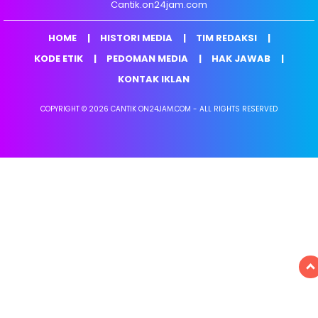
Cantik.on24jam.com
HOME
HISTORI MEDIA
TIM REDAKSI
KODE ETIK
PEDOMAN MEDIA
HAK JAWAB
KONTAK IKLAN
COPYRIGHT © 2026 CANTIK ON24JAM.COM - ALL RIGHTS RESERVED