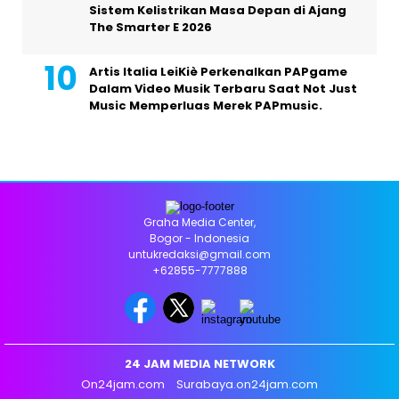
Sistem Kelistrikan Masa Depan di Ajang
The Smarter E 2026
Artis Italia LeiKiè Perkenalkan PAPgame
Dalam Video Musik Terbaru Saat Not Just
Music Memperluas Merek PAPmusic.
Graha Media Center,
Bogor - Indonesia
untukredaksi@gmail.com
+62855-7777888
24 JAM MEDIA NETWORK
On24jam.com
Surabaya.on24jam.com