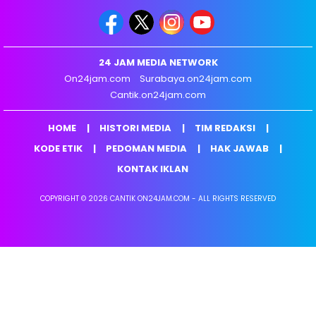
24 JAM MEDIA NETWORK
On24jam.com
Surabaya.on24jam.com
Cantik.on24jam.com
HOME
HISTORI MEDIA
TIM REDAKSI
KODE ETIK
PEDOMAN MEDIA
HAK JAWAB
KONTAK IKLAN
COPYRIGHT © 2026 CANTIK ON24JAM.COM - ALL RIGHTS RESERVED