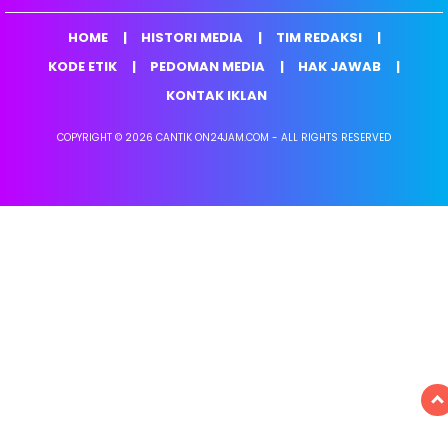
HOME
HISTORI MEDIA
TIM REDAKSI
KODE ETIK
PEDOMAN MEDIA
HAK JAWAB
KONTAK IKLAN
COPYRIGHT © 2026 CANTIK ON24JAM.COM - ALL RIGHTS RESERVED