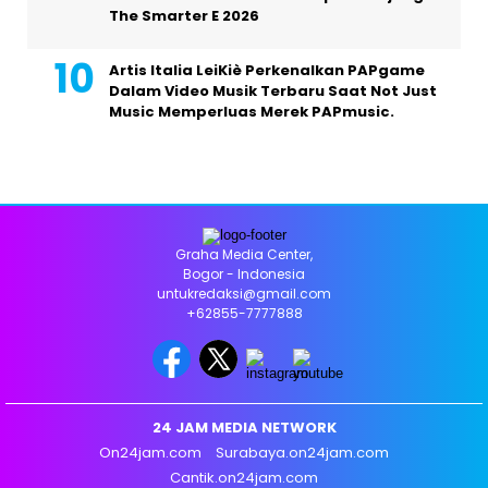
The Smarter E 2026
Artis Italia LeiKiè Perkenalkan PAPgame
Dalam Video Musik Terbaru Saat Not Just
Music Memperluas Merek PAPmusic.
Graha Media Center,
Bogor - Indonesia
untukredaksi@gmail.com
+62855-7777888
24 JAM MEDIA NETWORK
On24jam.com
Surabaya.on24jam.com
Cantik.on24jam.com