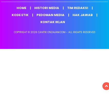
HOME
HISTORI MEDIA
TIM REDAKSI
KODE ETIK
PEDOMAN MEDIA
HAK JAWAB
KONTAK IKLAN
COPYRIGHT © 2026 CANTIK ON24JAM.COM - ALL RIGHTS RESERVED