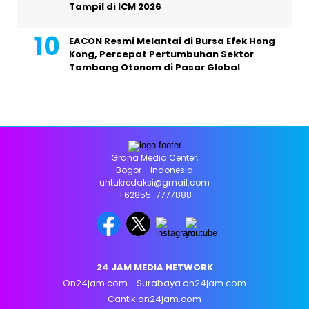
Tampil di ICM 2026
EACON Resmi Melantai di Bursa Efek Hong
Kong, Percepat Pertumbuhan Sektor
Tambang Otonom di Pasar Global
Graha Media Center,
Bogor - Indonesia
untukredaksi@gmail.com
+62855-7777888
24 JAM MEDIA NETWORK
On24jam.com
Surabaya.on24jam.com
Cantik.on24jam.com