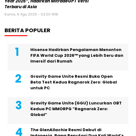
Year 2026”, Hadirkan MitradeGPT Versi
Terbaru di Asia
Kamis, 6 Agu 2026 - 02:00 WIB
BERITA POPULER
Hisense Hadirkan Pengalaman Menonton
FIFA World Cup 2026™ yang Lebih Seru dan
Imersif dari Rumah
Gravity Game Unite Resmi Buka Open
Beta Test Kedua Ragnarok Zero: Global
untuk PC
Gravity Game Unite (GGU) Luncurkan OBT
Kedua PC MMORPG “Ragnarok Zero:
Global”
The GlenAllachie Resmi Debut di
Indonesia, Bawa Reputasi Dua Kali World’s