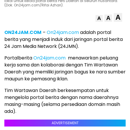
lokal untuk kelola portal berita Pers Daerah di seluruh nusantara.
(Dok. On24jam.com/Rifai Azhari).
A
A
A
ON24JAM.COM
–
On24jam.com
adalah portal
berita yang menjadi induk dari jaringan portal berita
24 Jam Media Network (24JMN).
Portalberita
On24jam.com
menawarkan peluang
kerja sama dan kolaborasi dengan Tim Wartawan
Daerah yang memiliki jaringan bagus ke nara sumber
maupun ke pemasang iklan.
Tim Wartawan Daerah berkesempatan untuk
mengelola portal berita dengan nama daerahnya
masing-masing (selama persediaan domain masih
ada).
ADVERTISEMENT