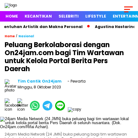
HOME
KECANTIKAN
SELEBRITI
LIFESTYLE
ENTERTAIN
tuhan Artistik dan Makna Personal
Agustina Hastarina Bong
/
Home
Nasional
Peluang Berkolaborasi dengan
On24jam.com bagi Tim Wartawan
untuk Kelola Portal Berita Pers
Daerah
Tim Cantik On24jam
- Pewarta
Minggu, 8 Oktober 2023
24jam Media Network (24 JMN) buka peluang bagi tim wartawan