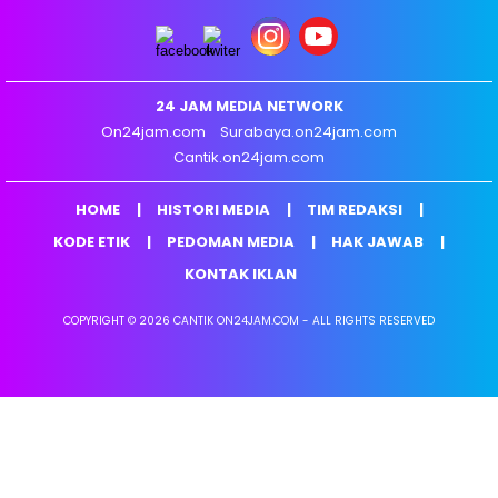
24 JAM MEDIA NETWORK
On24jam.com
Surabaya.on24jam.com
Cantik.on24jam.com
HOME
HISTORI MEDIA
TIM REDAKSI
KODE ETIK
PEDOMAN MEDIA
HAK JAWAB
KONTAK IKLAN
COPYRIGHT © 2026 CANTIK ON24JAM.COM - ALL RIGHTS RESERVED