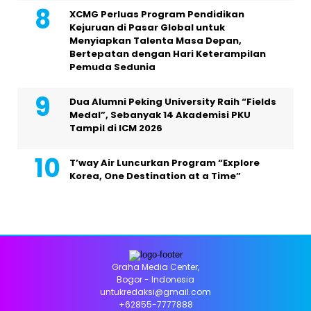
XCMG Perluas Program Pendidikan
Kejuruan di Pasar Global untuk
Menyiapkan Talenta Masa Depan,
Bertepatan dengan Hari Keterampilan
Pemuda Sedunia
Dua Alumni Peking University Raih “Fields
Medal”, Sebanyak 14 Akademisi PKU
Tampil di ICM 2026
T’way Air Luncurkan Program “Explore
Korea, One Destination at a Time”
Graha Media Center,
Bogor - Indonesia
untukredaksi@gmail.com
+62855-7777888