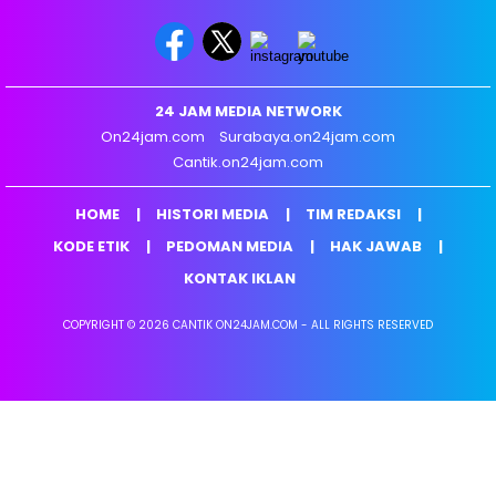
24 JAM MEDIA NETWORK
On24jam.com
Surabaya.on24jam.com
Cantik.on24jam.com
HOME
HISTORI MEDIA
TIM REDAKSI
KODE ETIK
PEDOMAN MEDIA
HAK JAWAB
KONTAK IKLAN
COPYRIGHT © 2026 CANTIK ON24JAM.COM - ALL RIGHTS RESERVED