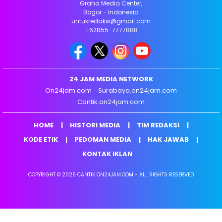
Graha Media Center,
Bogor - Indonesia
untukredaksi@gmail.com
+62855-7777888
24 JAM MEDIA NETWORK
On24jam.com
Surabaya.on24jam.com
Cantik.on24jam.com
HOME
HISTORI MEDIA
TIM REDAKSI
KODE ETIK
PEDOMAN MEDIA
HAK JAWAB
KONTAK IKLAN
COPYRIGHT © 2026 CANTIK ON24JAM.COM - ALL RIGHTS RESERVED