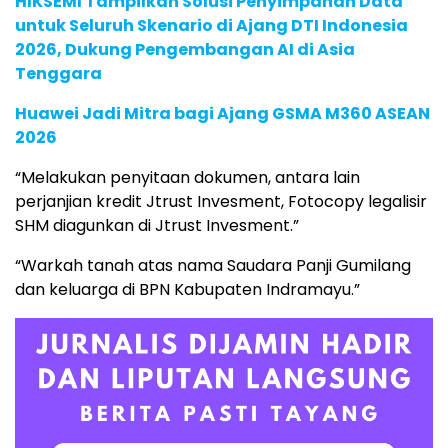
HIKSEMI Tampilkan Solusi Penyimpanan Data
untuk Seluruh Skenario di Ajang DTI Indonesia
2026, Dukung Pengembangan AI di Asia
Tenggara
Huawei Jadi Mitra bagi Ajang GSMA M360 ASEAN
2026
“Melakukan penyitaan dokumen, antara lain
perjanjian kredit Jtrust Invesment, Fotocopy legalisir
SHM diagunkan di Jtrust Invesment.”
“Warkah tanah atas nama Saudara Panji Gumilang
dan keluarga di BPN Kabupaten Indramayu.”