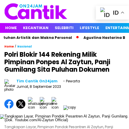
ID
HOME
KECANTIKAN
SELEBRITI
LIFESTYLE
ENTERTAIN
uhan Artistik dan Makna Personal
Agustina Hastarina Bongk
/
Home
Nasional
Polri Blokir 144 Rekening Milik
Pimpinan Ponpes Al Zaytun, Panji
Gumilang Sita Puluhan Dokumen
Tim Cantik On24jam
- Pewarta
Jumat, 8 September 2023
Tangkapan Layar, Pimpinan Pondok Pesantren Al Zaytun, Panji