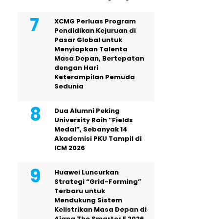
XCMG Perluas Program
Pendidikan Kejuruan di
Pasar Global untuk
Menyiapkan Talenta
Masa Depan, Bertepatan
dengan Hari
Keterampilan Pemuda
Sedunia
Dua Alumni Peking
University Raih “Fields
Medal”, Sebanyak 14
Akademisi PKU Tampil di
ICM 2026
Huawei Luncurkan
Strategi “Grid-Forming”
Terbaru untuk
Mendukung Sistem
Kelistrikan Masa Depan di
Ajang The Smarter E 2026