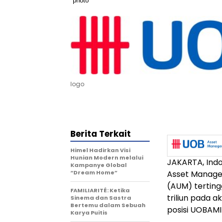
logo
Berita Terkait
Himel Hadirkan Visi
Hunian Modern melalui
JAKARTA, Ind
Kampanye Global
“Dream Home”
Asset Manage
(AUM) terting
FAMILIARITÉ: Ketika
triliun pada 
Sinema dan Sastra
Bertemu dalam Sebuah
posisi UOBAMI 
Karya Puitis