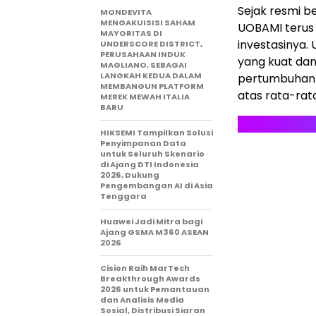
Sejak resmi 
MONDEVITA
MENGAKUISISI SAHAM
UOBAMI terus
MAYORITAS DI
investasinya.
UNDERSCORE DISTRICT,
PERUSAHAAN INDUK
yang kuat dan
MAGLIANO, SEBAGAI
LANGKAH KEDUA DALAM
pertumbuha
MEMBANGUN PLATFORM
atas rata-rata
MEREK MEWAH ITALIA
BARU
HIKSEMI Tampilkan Solusi
Penyimpanan Data
untuk Seluruh Skenario
di Ajang DTI Indonesia
2026, Dukung
Pengembangan AI di Asia
Tenggara
Huawei Jadi Mitra bagi
Ajang GSMA M360 ASEAN
2026
Cision Raih MarTech
Breakthrough Awards
2026 untuk Pemantauan
dan Analisis Media
Sosial, Distribusi Siaran