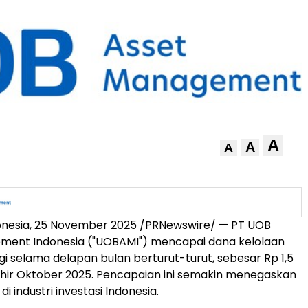
A
A
A
onesia
,
25 November 2025
/PRNewswire/ — PT UOB
ment Indonesia ("UOBAMI") mencapai dana kelolaan
gi selama delapan bulan berturut-turut, sebesar
Rp 1,5
akhir Oktober 2025. Pencapaian ini semakin menegaskan
di industri investasi
Indonesia
.