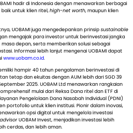
OBAMI hadir di
Indonesia
dengan menawarkan berbagai
baik untuk klien ritel,
high-net worth
, maupun klien
uknya, UOBAMI juga mengedepankan prinsip
sustainable
an mengajak para investor untuk berinvestasi jangka
 masa depan, serta memberikan solusi sebagai
estasi. Informasi lebih lanjut mengenai UOBAMI dapat
ui
www.uobam.co.id
.
iliki hampir 40 tahun pengalaman berinvestasi di
an tetap dan ekuitas dengan AUM lebih dari
SGD 39
September 2025
. UOBAM Ltd menawarkan rangkaian
omprehensif mulai dari Reksa Dana ritel dan ETF di
 layanan Pengelolaan Dana Nasabah Individual (PDNI)
portofolio untuk klien institusi. Pionir dalam inovasi,
awarkan opsi digital untuk mengelola investasi
advisor
UOBAM Invest, menjadikan investasi lebih
bih cerdas, dan lebih aman.