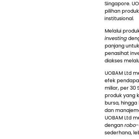
Singapore
. U
pilihan produk 
institusional.
Melalui prod
investing
deng
panjang untuk
penasihat inv
diakses melal
UOBAM Ltd mem
efek pendapat
miliar, per
30 
produk yang k
bursa, hingga
dan manajemen 
UOBAM Ltd men
dengan
robo-
sederhana, le