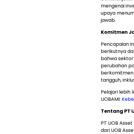
mengenai inve
upaya menumb
jawab.
Komitmen J
Pencapaian in
berikutnya d
bahwa sektor
perubahan pos
berkomitmen
tangguh, inklu
Pelajari lebih
UOBAMI:
Kebe
Tentang PT 
PT UOB Asset
dari UOB Asse