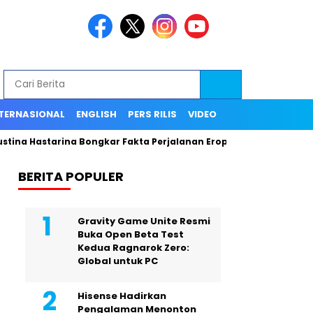
TERNASIONAL
ENGLISH
PERS RILIS
VIDEO
stina Hastarina Bongkar Fakta Perjalanan Eropa, Publik Terceng
BERITA POPULER
Gravity Game Unite Resmi
Buka Open Beta Test
Kedua Ragnarok Zero:
Global untuk PC
Hisense Hadirkan
Pengalaman Menonton