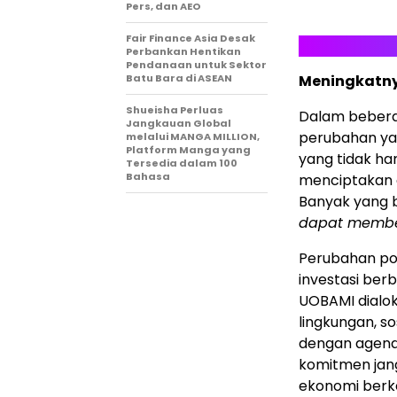
Pers, dan AEO
Fair Finance Asia Desak
Perbankan Hentikan
Pendanaan untuk Sektor
Batu Bara di ASEAN
Meningkatny
Shueisha Perluas
Dalam beberap
Jangkauan Global
perubahan yan
melalui MANGA MILLION,
Platform Manga yang
yang tidak han
Tersedia dalam 100
Bahasa
menciptakan d
Banyak yang be
dapat member
Perubahan pol
investasi berb
UOBAMI dialo
lingkungan, so
dengan agend
komitmen jan
ekonomi berke