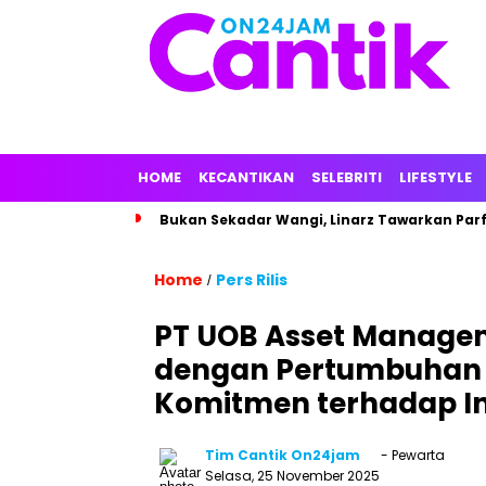
HOME
KECANTIKAN
SELEBRITI
LIFESTYLE
Bukan Sekadar Wangi, Linarz Tawarkan Par
Home
Pers Rilis
/
PT UOB Asset Managem
dengan Pertumbuhan Y
Komitmen terhadap In
Tim Cantik On24jam
- Pewarta
Selasa, 25 November 2025