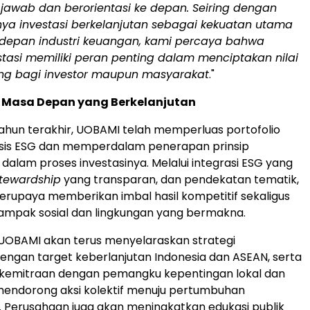
jawab dan berorientasi ke depan. Seiring dengan
a investasi berkelanjutan sebagai kekuatan utama
epan industri keuangan, kami percaya bahwa
tasi memiliki peran penting dalam menciptakan nilai
ng bagi investor maupun masyarakat
."
Masa Depan yang Berkelanjutan
ahun terakhir, UOBAMI telah memperluas portofolio
sis ESG dan memperdalam penerapan prinsip
 dalam proses investasinya. Melalui integrasi ESG yang
tewardship
yang transparan, dan pendekatan tematik,
rupaya memberikan imbal hasil kompetitif sekaligus
mpak sosial dan lingkungan yang bermakna.
UOBAMI akan terus menyelaraskan strategi
dengan target keberlanjutan
Indonesia
dan ASEAN, serta
emitraan dengan pemangku kepentingan lokal dan
mendorong aksi kolektif menuju pertumbuhan
. Perusahaan juga akan meningkatkan edukasi publik