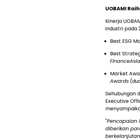
UOBAMI Raih
Kinerja UOBA
industri pada 2
Best ESG M
Best Strateg
FinanceAsi
Market Awa
Awards
(dua
Sehubungan de
Executive Off
menyampaika
"
Pencapaian 
diberikan pa
berkelanjuta