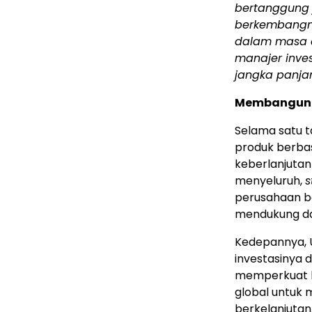
bertanggung 
berkembangny
dalam masa d
manajer inves
jangka panja
Membangun 
Selama satu t
produk berba
keberlanjutan
menyeluruh,
s
perusahaan be
mendukung da
Kedepannya, 
investasinya 
memperkuat k
global untuk 
berkelanjutan