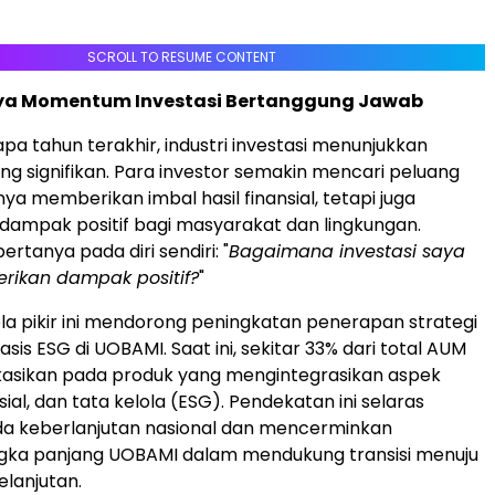
SCROLL TO RESUME CONTENT
a Momentum Investasi Bertanggung Jawab
a tahun terakhir, industri investasi menunjukkan
g signifikan. Para investor semakin mencari peluang
ya memberikan imbal hasil finansial, tetapi juga
ampak positif bagi masyarakat dan lingkungan.
rtanya pada diri sendiri: "
Bagaimana investasi saya
ikan dampak positif?
"
a pikir ini mendorong peningkatan penerapan strategi
asis ESG di UOBAMI. Saat ini, sekitar 33% dari total AUM
kasikan pada produk yang mengintegrasikan aspek
sial, dan tata kelola (ESG). Pendekatan ini selaras
a keberlanjutan nasional dan mencerminkan
gka panjang UOBAMI dalam mendukung transisi menuju
lanjutan.