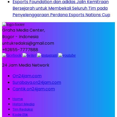
Esports Foundation dan adidas Jalin Kemitraan
Bersejarah untuk Membekali Seluruh Tim pada
Penyelenggaraan Perdana Esports Nations Cup
Graha Media Center,
Bogor - Indonesia
untukredaksi@gmail.com
+62855-7777888
24 Jam Media Network
On24jam.com
Surabaya.on24jam.com
Cantik.on24jam.com
Home
Histori Media
Tim Redaksi
Kode Etik