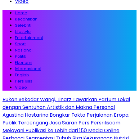
Video
Home
Kecantikan
Selebriti
Lifestyle
Entertainment
Sport
Nasional
Politik
Ekonomi
Internasional
English
Pers Rilis
Video
Bukan Sekadar Wangi, Linarz Tawarkan Parfum Lokal
dengan Sentuhan Artistik dan Makna Personal
Agustina Hastarina Bongkar Fakta Perjalanan Eropa,
Publik Tercengang
Jasa Siaran Pers Persriliscom
Melayani Publikasi ke Lebih dari 150 Media Online
Berbagai Segmentasi
Tubuh Bisa Kekurangan Nutrisi