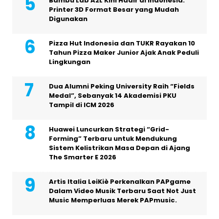
Bambu Lab A2L Kini Hadir di Indonesia:
Printer 3D Format Besar yang Mudah
Digunakan
Pizza Hut Indonesia dan TUKR Rayakan 10
Tahun Pizza Maker Junior Ajak Anak Peduli
Lingkungan
Dua Alumni Peking University Raih “Fields
Medal”, Sebanyak 14 Akademisi PKU
Tampil di ICM 2026
Huawei Luncurkan Strategi “Grid-
Forming” Terbaru untuk Mendukung
Sistem Kelistrikan Masa Depan di Ajang
The Smarter E 2026
Artis Italia LeiKiè Perkenalkan PAPgame
Dalam Video Musik Terbaru Saat Not Just
Music Memperluas Merek PAPmusic.