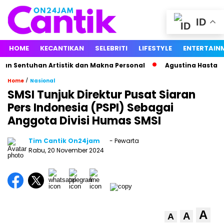
ID
HOME
KECANTIKAN
SELEBRITI
LIFESTYLE
ENTERTAIN
Sentuhan Artistik dan Makna Personal
Agustina Hastarina B
/
Home
Nasional
SMSI Tunjuk Direktur Pusat Siaran
Pers Indonesia (PSPI) Sebagai
Anggota Divisi Humas SMSI
Tim Cantik On24jam
- Pewarta
Rabu, 20 November 2024
A
A
A