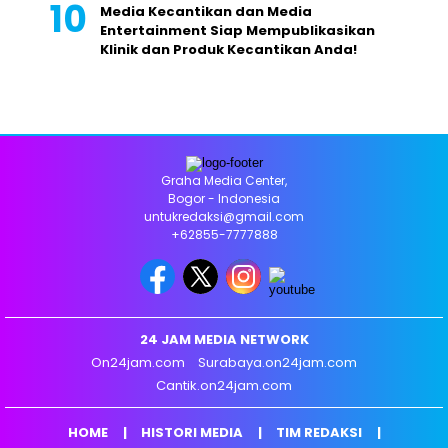
Media Kecantikan dan Media
Entertainment Siap Mempublikasikan
Klinik dan Produk Kecantikan Anda!
Graha Media Center,
Bogor - Indonesia
untukredaksi@gmail.com
+62855-7777888
24 JAM MEDIA NETWORK
On24jam.com
Surabaya.on24jam.com
Cantik.on24jam.com
HOME
HISTORI MEDIA
TIM REDAKSI