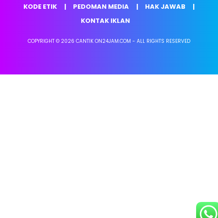
KODE ETIK
PEDOMAN MEDIA
HAK JAWAB
KONTAK IKLAN
COPYRIGHT © 2026 CANTIK ON24JAM.COM - ALL RIGHTS RESERVED