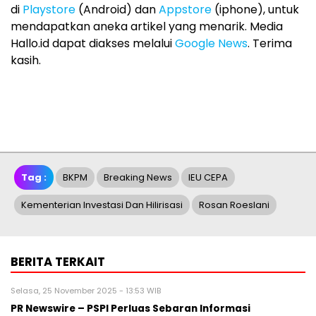
di
Playstore
(Android) dan
Appstore
(iphone), untuk
mendapatkan aneka artikel yang menarik. Media
Hallo.id dapat diakses melalui
Google News
. Terima
kasih.
Tag :
BKPM
Breaking News
IEU CEPA
Kementerian Investasi Dan Hilirisasi
Rosan Roeslani
BERITA TERKAIT
Selasa, 25 November 2025 - 13:53 WIB
PR Newswire – PSPI Perluas Sebaran Informasi