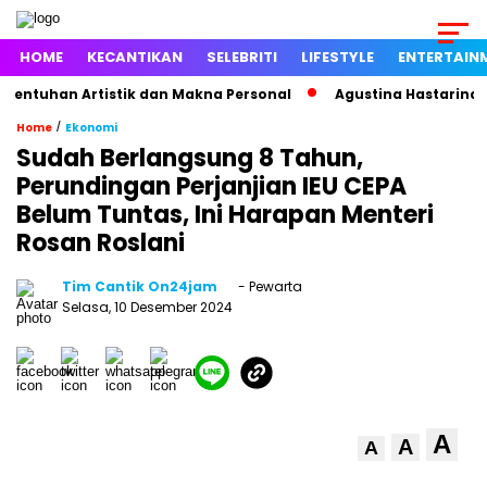
HOME
KECANTIKAN
SELEBRITI
LIFESTYLE
ENTERTAIN
uhan Artistik dan Makna Personal
Agustina Hastarina Bong
/
Home
Ekonomi
Sudah Berlangsung 8 Tahun,
Perundingan Perjanjian IEU CEPA
Belum Tuntas, Ini Harapan Menteri
Rosan Roslani
Tim Cantik On24jam
- Pewarta
Selasa, 10 Desember 2024
A
A
A