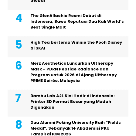
Global”
The GlenAllachie Resmi Debut di
Indonesia, Bawa Reputasi Dua Kali World’s
Best Single Malt
High Tea bertema Winnie the Pooh Disney
di SKAI
Merz Aesthetics Luncurkan Ultherapy
Mask – PDRN Peptide Radiance dan
Program untuk 2026 di Ajang Ultherapy
PRIME Soirée, Malaysia
Bambu Lab A2L Kini Hadir di Indonesia:
Printer 3D Format Besar yang Mudah
Digunakan
Dua Alumni Peking University Raih “Fields
Medal”, Sebanyak 14 Akademisi PKU
Tampil di ICM 2026