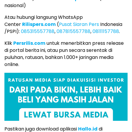
nasional)
Atau hubungi langsung WhatsApp
Center
Rilispers.com
(
Pusat Siaran Pers
Indonesia
/PSPI):
085315557788
,
087815557788
,
08111157788
.
Klik
Persrilis.com
untuk menerbitkan press release
di portal berita ini, atau pun secara serentak di
puluhan, ratusan, bahkan 1.000+ jaringan media
online.
Pastikan juga download aplikasi
Hallo.id
di