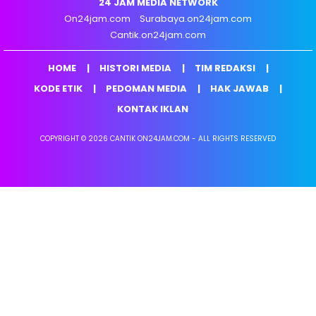
24 JAM MEDIA NETWORK
On24jam.com
Surabaya.on24jam.com
Cantik.on24jam.com
HOME
HISTORI MEDIA
TIM REDAKSI
KODE ETIK
PEDOMAN MEDIA
HAK JAWAB
KONTAK IKLAN
COPYRIGHT © 2026 CANTIK ON24JAM.COM - ALL RIGHTS RESERVED