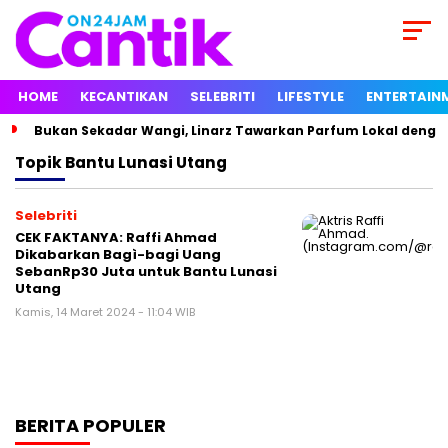
HOME
KECANTIKAN
SELEBRITI
LIFESTYLE
ENTERTAIN
Bukan Sekadar Wangi, Linarz Tawarkan Parfum Lokal dengan
Topik
Bantu Lunasi Utang
Selebriti
CEK FAKTANYA: Raffi Ahmad
Dikabarkan Bagì-bagi Uang
SebanRp30 Juta untuk Bantu Lunasi
Utang
Kamis, 14 Maret 2024 - 11:04 WIB
BERITA POPULER