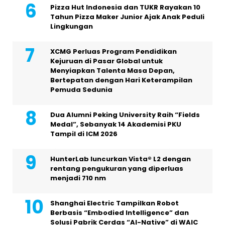
Pizza Hut Indonesia dan TUKR Rayakan 10
Tahun Pizza Maker Junior Ajak Anak Peduli
Lingkungan
XCMG Perluas Program Pendidikan
Kejuruan di Pasar Global untuk
Menyiapkan Talenta Masa Depan,
Bertepatan dengan Hari Keterampilan
Pemuda Sedunia
Dua Alumni Peking University Raih “Fields
Medal”, Sebanyak 14 Akademisi PKU
Tampil di ICM 2026
HunterLab luncurkan Vista® L2 dengan
rentang pengukuran yang diperluas
menjadi 710 nm
Shanghai Electric Tampilkan Robot
Berbasis “Embodied Intelligence” dan
Solusi Pabrik Cerdas “AI-Native” di WAIC