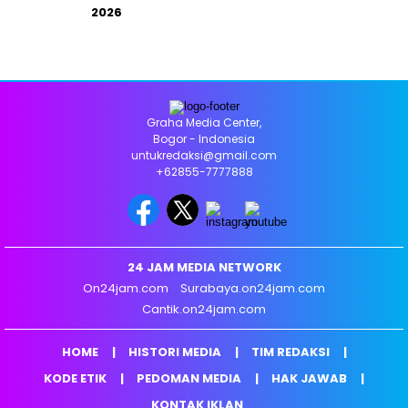
2026
Graha Media Center,
Bogor - Indonesia
untukredaksi@gmail.com
+62855-7777888
24 JAM MEDIA NETWORK
On24jam.com
Surabaya.on24jam.com
Cantik.on24jam.com
HOME
HISTORI MEDIA
TIM REDAKSI
KODE ETIK
PEDOMAN MEDIA
HAK JAWAB
KONTAK IKLAN