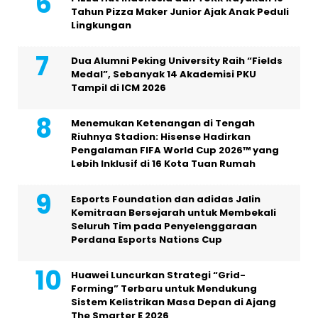
Tahun Pizza Maker Junior Ajak Anak Peduli
Lingkungan
Dua Alumni Peking University Raih “Fields
Medal”, Sebanyak 14 Akademisi PKU
Tampil di ICM 2026
Menemukan Ketenangan di Tengah
Riuhnya Stadion: Hisense Hadirkan
Pengalaman FIFA World Cup 2026™ yang
Lebih Inklusif di 16 Kota Tuan Rumah
Esports Foundation dan adidas Jalin
Kemitraan Bersejarah untuk Membekali
Seluruh Tim pada Penyelenggaraan
Perdana Esports Nations Cup
Huawei Luncurkan Strategi “Grid-
Forming” Terbaru untuk Mendukung
Sistem Kelistrikan Masa Depan di Ajang
The Smarter E 2026