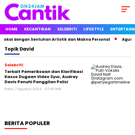
HOME
KECANTIKAN
SELEBRITI
LIFESTYLE
ENTERTAIN
Lokal dengan Sentuhan Artistik dan Makna Personal
Agustin
Topik
David
Selebriti
Terkait Pemeriksaan dan Klarifikasi
Kasus Dugaan Video Syur, Audrey
Davis Penuhi Panggilan Polisi
Rabu, 7 Agustus 2024 - 07:49 WIB
BERITA POPULER