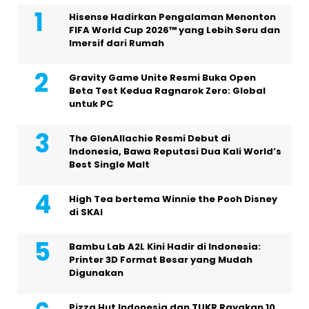
Hisense Hadirkan Pengalaman Menonton
FIFA World Cup 2026™ yang Lebih Seru dan
Imersif dari Rumah
Gravity Game Unite Resmi Buka Open
Beta Test Kedua Ragnarok Zero: Global
untuk PC
The GlenAllachie Resmi Debut di
Indonesia, Bawa Reputasi Dua Kali World’s
Best Single Malt
High Tea bertema Winnie the Pooh Disney
di SKAI
Bambu Lab A2L Kini Hadir di Indonesia:
Printer 3D Format Besar yang Mudah
Digunakan
Pizza Hut Indonesia dan TUKR Rayakan 10