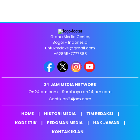
Graha Media Center,
Bogor - Indonesia
untukredaksi@gmail.com
+62855-7777888
24 JAM MEDIA NETWORK
On24jam.com
Surabaya.on24jam.com
Cantik.on24jam.com
HOME
HISTORI MEDIA
TIM REDAKSI
KODE ETIK
PEDOMAN MEDIA
HAK JAWAB
KONTAK IKLAN