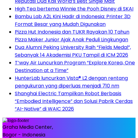
Reputasi Dua Kali World’s Best Single Malt
High Tea bertema Winnie the Pooh Disney di SKAI
Bambu Lab A2L Kini Hadir di Indonesia: Printer 3D
Format Besar yang Mudah Digunakan
Pizza Hut Indonesia dan TUKR Rayakan 10 Tahun
Pizza Maker Junior Ajak Anak Peduli Lingkungan
Dua Alumni Peking University Raih “Fields Medal”,
Sebanyak 14 Akademisi PKU Tampil di ICM 2026
T’way Air Luncurkan Program “Explore Korea, One
Destination at a Time”
HunterLab luncurkan Vista® L2 dengan rentang
pengukuran yang diperluas menjadi 710 nm
Shanghai Electric Tampilkan Robot Berbasis
“Embodied Intelligence” dan Solusi Pabrik Cerdas
“AI-Native” di WAIC 2026
Graha Media Center,
Bogor - Indonesia