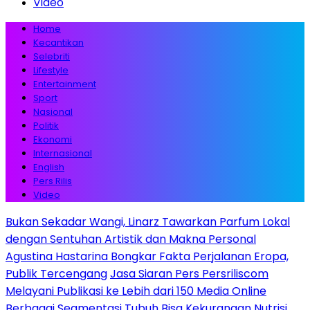
Video
Home
Kecantikan
Selebriti
Lifestyle
Entertainment
Sport
Nasional
Politik
Ekonomi
Internasional
English
Pers Rilis
Video
Bukan Sekadar Wangi, Linarz Tawarkan Parfum Lokal
dengan Sentuhan Artistik dan Makna Personal
Agustina Hastarina Bongkar Fakta Perjalanan Eropa,
Publik Tercengang
Jasa Siaran Pers Persriliscom
Melayani Publikasi ke Lebih dari 150 Media Online
Berbagai Segmentasi
Tubuh Bisa Kekurangan Nutrisi