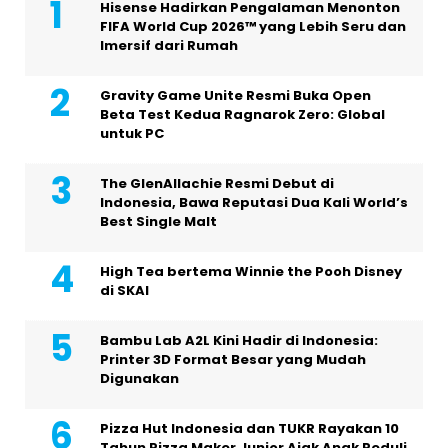
Hisense Hadirkan Pengalaman Menonton
FIFA World Cup 2026™ yang Lebih Seru dan
Imersif dari Rumah
Gravity Game Unite Resmi Buka Open
Beta Test Kedua Ragnarok Zero: Global
untuk PC
The GlenAllachie Resmi Debut di
Indonesia, Bawa Reputasi Dua Kali World’s
Best Single Malt
High Tea bertema Winnie the Pooh Disney
di SKAI
Bambu Lab A2L Kini Hadir di Indonesia:
Printer 3D Format Besar yang Mudah
Digunakan
Pizza Hut Indonesia dan TUKR Rayakan 10
Tahun Pizza Maker Junior Ajak Anak Peduli