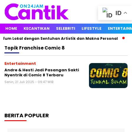
ID
HOME
KECANTIKAN
SELEBRITI
LIFESTYLE
ENTERTAIN
rfum Lokal dengan Sentuhan Artistik dan Makna Personal
Ag
Topik
Franchise Comic 8
Entertainment
Andre & Hesti Jadi Pasangan Sakti
Nyentrik di Comic 8 Terbaru
Senin, 21 Juli 2025 - 09:47 WIB
BERITA POPULER