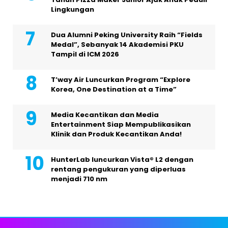
Lingkungan
Dua Alumni Peking University Raih “Fields
Medal”, Sebanyak 14 Akademisi PKU
Tampil di ICM 2026
T’way Air Luncurkan Program “Explore
Korea, One Destination at a Time”
Media Kecantikan dan Media
Entertainment Siap Mempublikasikan
Klinik dan Produk Kecantikan Anda!
HunterLab luncurkan Vista® L2 dengan
rentang pengukuran yang diperluas
menjadi 710 nm