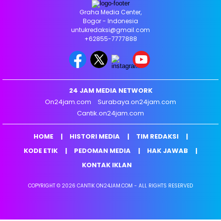
Graha Media Center,
Bogor - Indonesia
untukredaksi@gmail.com
+62855-7777888
24 JAM MEDIA NETWORK
On24jam.com
Surabaya.on24jam.com
Cantik.on24jam.com
HOME
HISTORI MEDIA
TIM REDAKSI
KODE ETIK
PEDOMAN MEDIA
HAK JAWAB
KONTAK IKLAN
COPYRIGHT © 2026 CANTIK ON24JAM.COM - ALL RIGHTS RESERVED