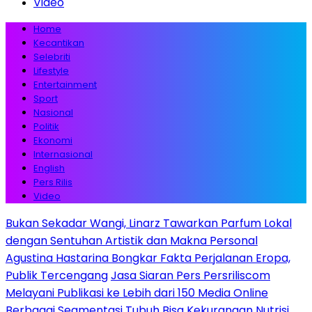
Video
Home
Kecantikan
Selebriti
Lifestyle
Entertainment
Sport
Nasional
Politik
Ekonomi
Internasional
English
Pers Rilis
Video
Bukan Sekadar Wangi, Linarz Tawarkan Parfum Lokal
dengan Sentuhan Artistik dan Makna Personal
Agustina Hastarina Bongkar Fakta Perjalanan Eropa,
Publik Tercengang
Jasa Siaran Pers Persriliscom
Melayani Publikasi ke Lebih dari 150 Media Online
Berbagai Segmentasi
Tubuh Bisa Kekurangan Nutrisi