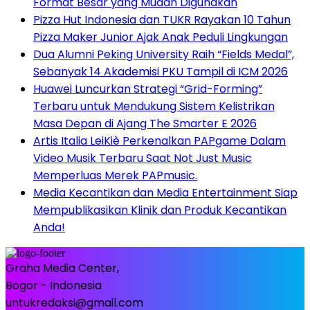
Format Besar yang Mudah Digunakan
Pizza Hut Indonesia dan TUKR Rayakan 10 Tahun
Pizza Maker Junior Ajak Anak Peduli Lingkungan
Dua Alumni Peking University Raih “Fields Medal”,
Sebanyak 14 Akademisi PKU Tampil di ICM 2026
Huawei Luncurkan Strategi “Grid-Forming”
Terbaru untuk Mendukung Sistem Kelistrikan
Masa Depan di Ajang The Smarter E 2026
Artis Italia LeiKiè Perkenalkan PAPgame Dalam
Video Musik Terbaru Saat Not Just Music
Memperluas Merek PAPmusic.
Media Kecantikan dan Media Entertainment Siap
Mempublikasikan Klinik dan Produk Kecantikan
Anda!
Graha Media Center,
Bogor - Indonesia
untukredaksi@gmail.com