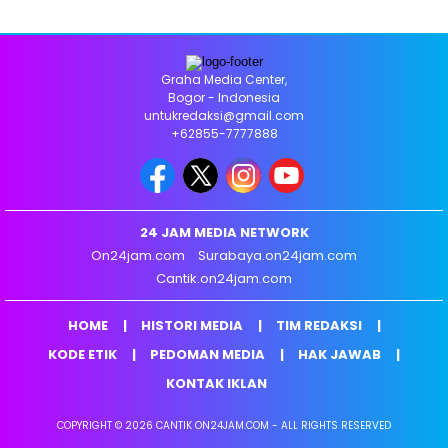
Graha Media Center,
Bogor - Indonesia
untukredaksi@gmail.com
+62855-7777888
24 JAM MEDIA NETWORK
On24jam.com
Surabaya.on24jam.com
Cantik.on24jam.com
HOME
HISTORI MEDIA
TIM REDAKSI
KODE ETIK
PEDOMAN MEDIA
HAK JAWAB
KONTAK IKLAN
COPYRIGHT © 2026 CANTIK ON24JAM.COM - ALL RIGHTS RESERVED