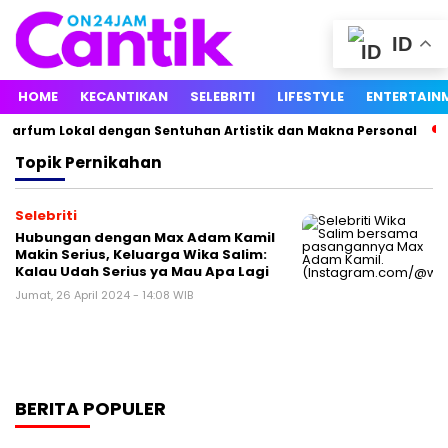
ID
HOME
KECANTIKAN
SELEBRITI
LIFESTYLE
ENTERTAIN
Parfum Lokal dengan Sentuhan Artistik dan Makna Personal
Topik
Pernikahan
Selebriti
Hubungan dengan Max Adam Kamil
Makin Serius, Keluarga Wika Salim:
Kalau Udah Serius ya Mau Apa Lagi
Jumat, 26 April 2024 - 14:08 WIB
BERITA POPULER