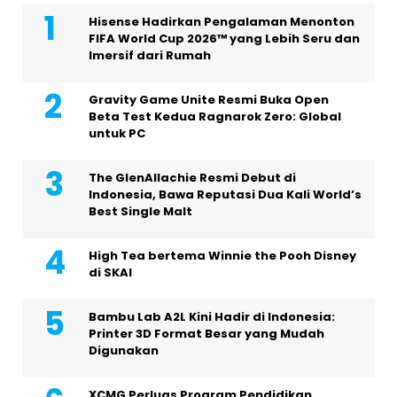
Hisense Hadirkan Pengalaman Menonton
FIFA World Cup 2026™ yang Lebih Seru dan
Imersif dari Rumah
Gravity Game Unite Resmi Buka Open
Beta Test Kedua Ragnarok Zero: Global
untuk PC
The GlenAllachie Resmi Debut di
Indonesia, Bawa Reputasi Dua Kali World’s
Best Single Malt
High Tea bertema Winnie the Pooh Disney
di SKAI
Bambu Lab A2L Kini Hadir di Indonesia:
Printer 3D Format Besar yang Mudah
Digunakan
XCMG Perluas Program Pendidikan