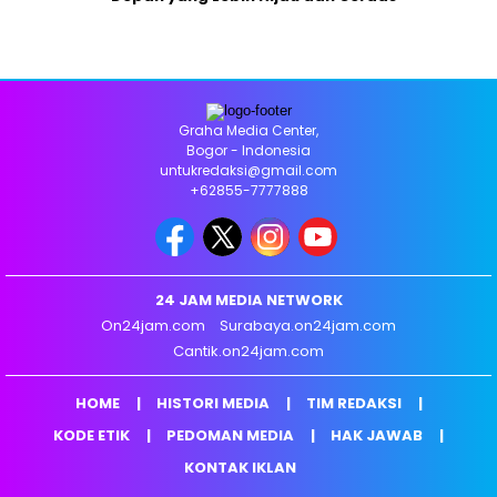
Graha Media Center,
Bogor - Indonesia
untukredaksi@gmail.com
+62855-7777888
24 JAM MEDIA NETWORK
On24jam.com
Surabaya.on24jam.com
Cantik.on24jam.com
HOME
HISTORI MEDIA
TIM REDAKSI
KODE ETIK
PEDOMAN MEDIA
HAK JAWAB
KONTAK IKLAN