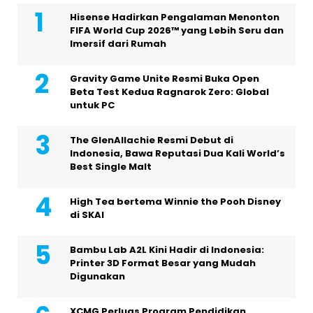
Hisense Hadirkan Pengalaman Menonton
FIFA World Cup 2026™ yang Lebih Seru dan
Imersif dari Rumah
Gravity Game Unite Resmi Buka Open
Beta Test Kedua Ragnarok Zero: Global
untuk PC
The GlenAllachie Resmi Debut di
Indonesia, Bawa Reputasi Dua Kali World’s
Best Single Malt
High Tea bertema Winnie the Pooh Disney
di SKAI
Bambu Lab A2L Kini Hadir di Indonesia:
Printer 3D Format Besar yang Mudah
Digunakan
XCMG Perluas Program Pendidikan