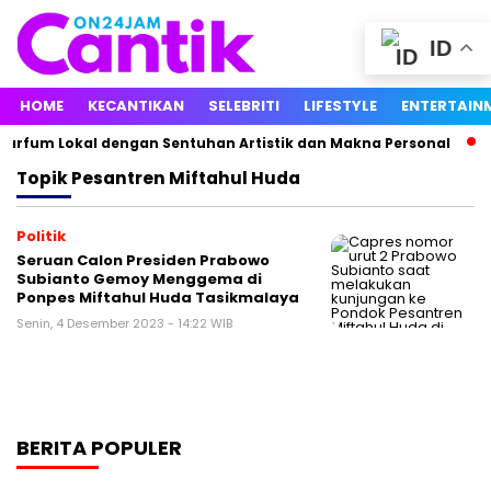
ID
HOME
KECANTIKAN
SELEBRITI
LIFESTYLE
ENTERTAIN
arfum Lokal dengan Sentuhan Artistik dan Makna Personal
Topik
Pesantren Miftahul Huda
Politik
Seruan Calon Presiden Prabowo
Subianto Gemoy Menggema di
Ponpes Miftahul Huda Tasikmalaya
Senin, 4 Desember 2023 - 14:22 WIB
BERITA POPULER