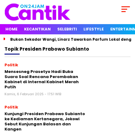
HOME
KECANTIKAN
SELEBRITI
LIFESTYLE
ENTERTAIN
Bukan Sekadar Wangi, Linarz Tawarkan Parfum Lokal dengan
Topik
Presiden Prabowo Subianto
Politik
Mensesneg Prasetyo Hadi Buka
Suara Soal Rencana Perombakan
Kabinet di Internal Kabinet Merah
Putih
Kamis, 6 Februari 2025 - 17:51 WIB
Politik
Kunjungi Presiden Prabowo Subianto
ke Kediaman Kertanegara, Jokowi
Sebut Kunjungan Balasan dan
Kangen