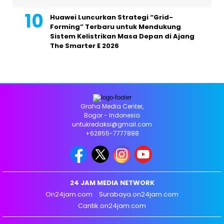
Huawei Luncurkan Strategi “Grid-
Forming” Terbaru untuk Mendukung
Sistem Kelistrikan Masa Depan di Ajang
The Smarter E 2026
Graha Media Center,
Bogor - Indonesia
untukredaksi@gmail.com
+62855-7777888
24 JAM MEDIA NETWORK
On24jam.com
Surabaya.on24jam.com
Cantik.on24jam.com