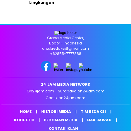
Lingkungan
Graha Media Center,
Bogor - Indonesia
untukredaksi@gmail.com
+62855-7777888
24 JAM MEDIA NETWORK
On24jam.com
Surabaya.on24jam.com
Cantik.on24jam.com
HOME
HISTORI MEDIA
TIM REDAKSI
KODE ETIK
PEDOMAN MEDIA
HAK JAWAB
KONTAK IKLAN