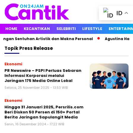
ID
HOME
KECANTIKAN
SELEBRITI
LIFESTYLE
ENTERTAIN
ngan Sentuhan Artistik dan Makna Personal
Agustina Hasta
Topik
Press Release
Ekonomi
PR Newswire – PSPI Perluas Sebaran
Informasi Korporasi melalui
Jaringan 175 Media Online Lokal
Selasa, 25 November 2025 - 13:53 WIB
Ekonomi
Hingga 31 Januari 2025, Persrilis.com
Beri Diskon 50 Persen di 150+ Portal
Berita Jaringan Sapulangit Media
Senin, 16 Desember 2024 - 17:22 WIB