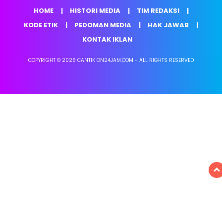
HOME
HISTORI MEDIA
TIM REDAKSI
KODE ETIK
PEDOMAN MEDIA
HAK JAWAB
KONTAK IKLAN
COPYRIGHT © 2026 CANTIK ON24JAM.COM - ALL RIGHTS RESERVED