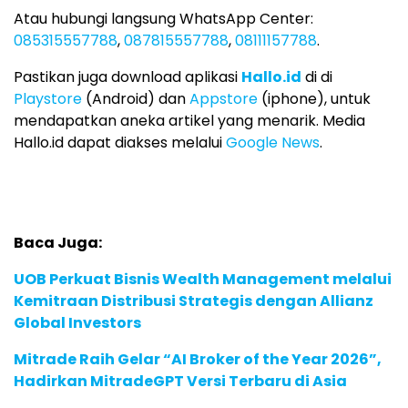
Atau hubungi langsung WhatsApp Center:
085315557788
,
087815557788
,
08111157788
.
Pastikan juga download aplikasi
Hallo.id
di di
Playstore
(Android) dan
Appstore
(iphone), untuk
mendapatkan aneka artikel yang menarik. Media
Hallo.id dapat diakses melalui
Google News
.
Baca Juga:
UOB Perkuat Bisnis Wealth Management melalui
Kemitraan Distribusi Strategis dengan Allianz
Global Investors
Mitrade Raih Gelar “AI Broker of the Year 2026”,
Hadirkan MitradeGPT Versi Terbaru di Asia