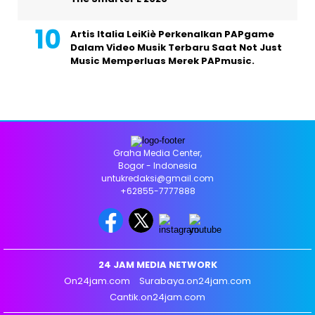
Artis Italia LeiKiè Perkenalkan PAPgame
Dalam Video Musik Terbaru Saat Not Just
Music Memperluas Merek PAPmusic.
Graha Media Center,
Bogor - Indonesia
untukredaksi@gmail.com
+62855-7777888
24 JAM MEDIA NETWORK
On24jam.com
Surabaya.on24jam.com
Cantik.on24jam.com