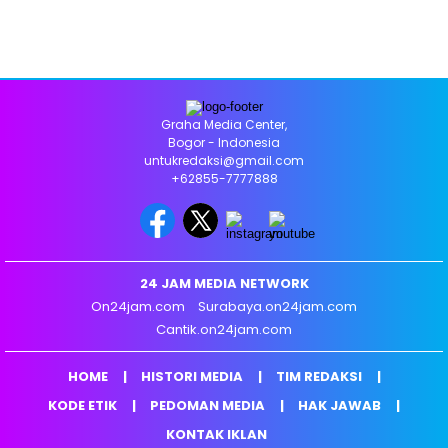
Graha Media Center,
Bogor - Indonesia
untukredaksi@gmail.com
+62855-7777888
24 JAM MEDIA NETWORK
On24jam.com
Surabaya.on24jam.com
Cantik.on24jam.com
HOME
HISTORI MEDIA
TIM REDAKSI
KODE ETIK
PEDOMAN MEDIA
HAK JAWAB
KONTAK IKLAN