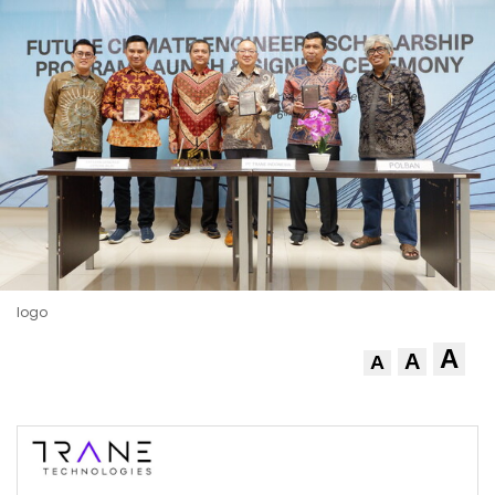
logo
A
A
A