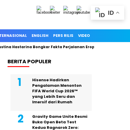
ID
TERNASIONAL
ENGLISH
PERS RILIS
VIDEO
stina Hastarina Bongkar Fakta Perjalanan Eropa, Publik Terceng
BERITA POPULER
Hisense Hadirkan
Pengalaman Menonton
FIFA World Cup 2026™
yang Lebih Seru dan
Imersif dari Rumah
Gravity Game Unite Resmi
Buka Open Beta Test
Kedua Ragnarok Zero: