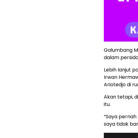
Galumbang Me
dalam persida
Lebih lanjut
Irwan Hermaw
Ariotedjo di 
Akan tetapi,
itu.
“Saya pernah 
saya tidak ba