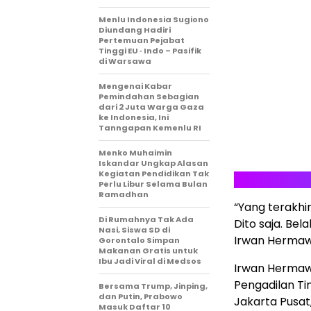
Menlu Indonesia Sugiono
Diundang Hadiri
Pertemuan Pejabat
Tinggi EU ‐ Indo – Pasifik
di Warsawa
Mengenai Kabar
Pemindahan Sebagian
dari 2 Juta Warga Gaza
ke Indonesia, Ini
Tanngapan Kemenlu RI
Menko Muhaimin
Iskandar Ungkap Alasan
Kegiatan Pendidikan Tak
Perlu Libur Selama Bulan
Ramadhan
“Yang terakhi
Di Rumahnya Tak Ada
Dito saja. Be
Nasi, Siswa SD di
Irwan Hermaw
Gorontalo Simpan
Makanan Gratis untuk
Ibu Jadi Viral di Medsos
Irwan Hermaw
Pengadilan Ti
Bersama Trump, Jinping,
dan Putin, Prabowo
Jakarta Pusat
Masuk Daftar 10