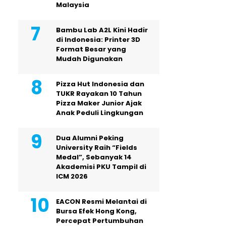
Malaysia
Bambu Lab A2L Kini Hadir
di Indonesia: Printer 3D
Format Besar yang
Mudah Digunakan
Pizza Hut Indonesia dan
TUKR Rayakan 10 Tahun
Pizza Maker Junior Ajak
Anak Peduli Lingkungan
Dua Alumni Peking
University Raih “Fields
Medal”, Sebanyak 14
Akademisi PKU Tampil di
ICM 2026
EACON Resmi Melantai di
Bursa Efek Hong Kong,
Percepat Pertumbuhan