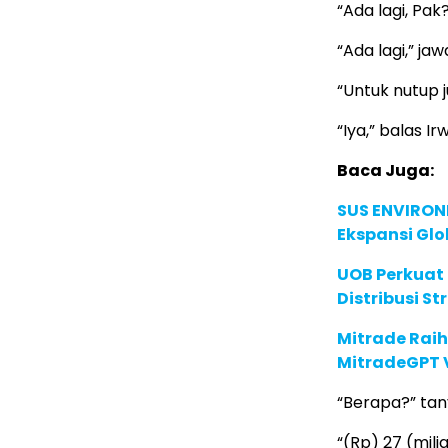
“Ada lagi, Pak
“Ada lagi,” j
“Untuk nutup 
“Iya,” balas 
Baca Juga:
SUS ENVIRONM
Ekspansi Glo
UOB Perkuat
Distribusi St
Mitrade Raih
MitradeGPT V
“Berapa?” tany
“(Rp) 27 (mil