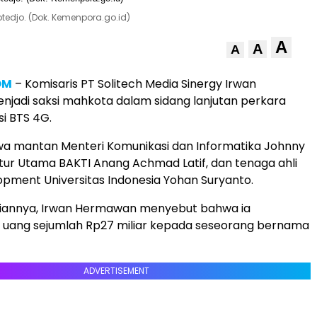
tedjo. (Dok. Kemenpora.go.id)
A
A
A
OM
– Komisaris PT Solitech Media Sinergy Irwan
jadi saksi mahkota dalam sidang lanjutan perkara
i BTS 4G.
wa mantan Menteri Komunikasi dan Informatika Johnny
ektur Utama BAKTI Anang Achmad Latif, dan tenaga ahli
ment Universitas Indonesia Yohan Suryanto.
iannya, Irwan Hermawan menyebut bahwa ia
uang sejumlah Rp27 miliar kepada seseorang bernama
ADVERTISEMENT