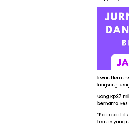
Irwan Hermaw
langsung uang
Uang Rp27 mil
bernama Resi 
“Pada saat itu
teman yang na