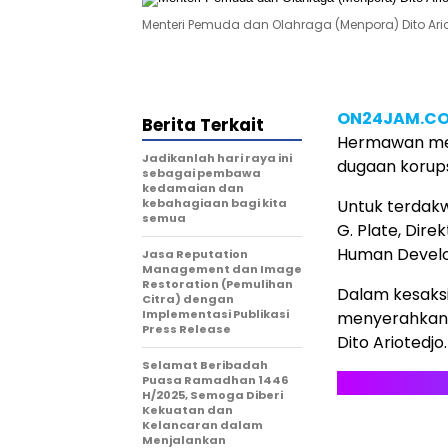
Menteri Pemuda dan Olahraga (Menpora) Dito Ario
ON24JAM.C
Berita Terkait
Hermawan men
Jadikanlah hari raya ini
dugaan korups
sebagai pembawa
kedamaian dan
kebahagiaan bagi kita
Untuk terdak
semua
G. Plate, Dir
Human Develop
Jasa Reputation
Management dan Image
Restoration (Pemulihan
Dalam kesaks
Citra) dengan
Implementasi Publikasi
menyerahkan 
Press Release
Dito Ariotedjo.
Selamat Beribadah
Puasa Ramadhan 1446
H/2025, Semoga Diberi
Kekuatan dan
Kelancaran dalam
Menjalankan