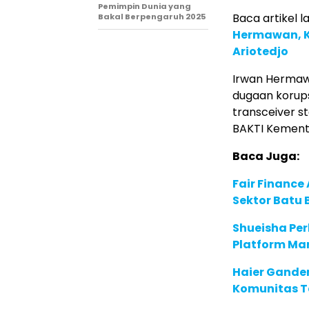
Pemimpin Dunia yang
Baca artikel la
Bakal Berpengaruh 2025
Hermawan, K
Ariotedjo
Irwan Hermaw
dugaan korups
transceiver st
BAKTI Kement
Baca Juga:
Fair Financ
Sektor Batu 
Shueisha Pe
Platform Ma
Haier Ganden
Komunitas T