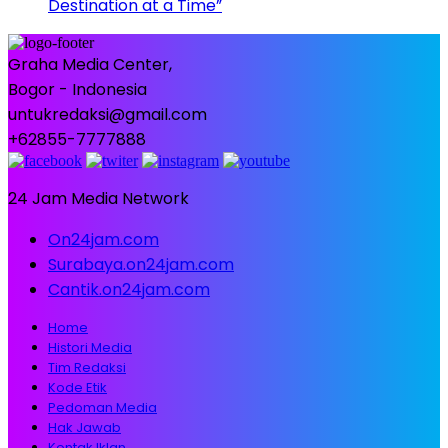
Destination at a Time”
Graha Media Center,
Bogor - Indonesia
untukredaksi@gmail.com
+62855-7777888
24 Jam Media Network
On24jam.com
Surabaya.on24jam.com
Cantik.on24jam.com
Home
Histori Media
Tim Redaksi
Kode Etik
Pedoman Media
Hak Jawab
Kontak Iklan