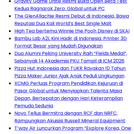
Gravity Game Unite Resmi Buka Open Beta Test
Kedua Ragnarok Zero: Global untuk PC
The GlenAllachie Resmi Debut di Indonesia, Bawa
Reputasi Dua Kali World’s Best Single Malt
High Tea bertema Winnie the Pooh Disney di SKAI
Bambu Lab A2L Kini Hadir di Indonesia: Printer 3D
Format Besar yang Mudah Digunakan
Dua Alumni Peking University Raih “Fields Medal”,
Sebanyak 14 Akademisi PKU Tampil di ICM 2026
Pizza Hut Indonesia dan TUKR Rayakan 10 Tahun
Pizza Maker Junior Ajak Anak Peduli Lingkungan
XCMG Perluas Program Pendidikan Kejuruan di
Pasar Global untuk Menyiapkan Talenta Masa
Depan, Bertepatan dengan Hari Keterampilan
Pemuda Sedunia
Novo Tellus Bermitra dengan RCF dan NRFC,
Rampungkan Akuisisi Russell Mineral Equipment
T’way Air Luncurkan Program “Explore Korea, One