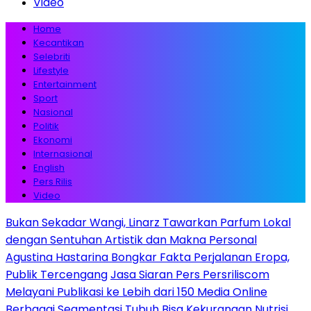
Video
Home
Kecantikan
Selebriti
Lifestyle
Entertainment
Sport
Nasional
Politik
Ekonomi
Internasional
English
Pers Rilis
Video
Bukan Sekadar Wangi, Linarz Tawarkan Parfum Lokal
dengan Sentuhan Artistik dan Makna Personal
Agustina Hastarina Bongkar Fakta Perjalanan Eropa,
Publik Tercengang
Jasa Siaran Pers Persriliscom
Melayani Publikasi ke Lebih dari 150 Media Online
Berbagai Segmentasi
Tubuh Bisa Kekurangan Nutrisi