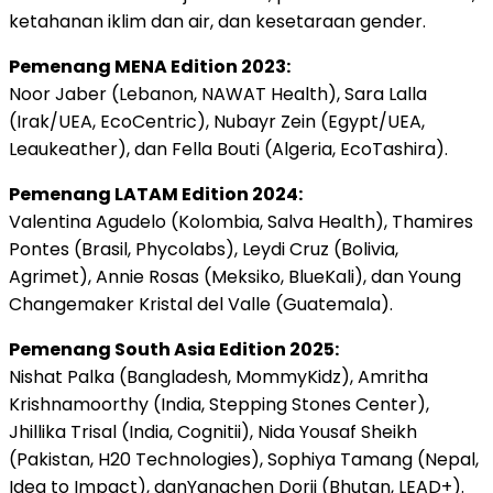
ketahanan iklim dan air, dan kesetaraan gender.
Pemenang MENA Edition 2023:
Noor Jaber (Lebanon, NAWAT Health), Sara Lalla
(Irak/UEA, EcoCentric), Nubayr Zein (Egypt/UEA,
Leaukeather), dan Fella Bouti (Algeria, EcoTashira).
Pemenang LATAM Edition 2024:
Valentina Agudelo (Kolombia, Salva Health), Thamires
Pontes (Brasil, Phycolabs), Leydi Cruz (Bolivia,
Agrimet), Annie Rosas (Meksiko, BlueKali), dan Young
Changemaker Kristal del Valle (Guatemala).
Pemenang South Asia Edition 2025:
Nishat Palka (Bangladesh, MommyKidz), Amritha
Krishnamoorthy (India, Stepping Stones Center),
Jhillika Trisal (India, Cognitii), Nida Yousaf Sheikh
(Pakistan, H20 Technologies), Sophiya Tamang (Nepal,
Idea to Impact), danYangchen Dorji (Bhutan, LEAD+).