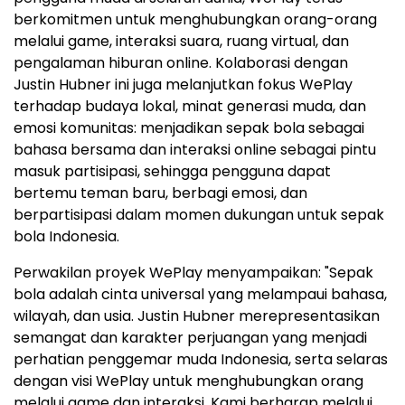
berkomitmen untuk menghubungkan orang-orang
melalui game, interaksi suara, ruang virtual, dan
pengalaman hiburan online. Kolaborasi dengan
Justin Hubner ini juga melanjutkan fokus WePlay
terhadap budaya lokal, minat generasi muda, dan
emosi komunitas: menjadikan sepak bola sebagai
bahasa bersama dan interaksi online sebagai pintu
masuk partisipasi, sehingga pengguna dapat
bertemu teman baru, berbagi emosi, dan
berpartisipasi dalam momen dukungan untuk sepak
bola Indonesia.
Perwakilan proyek WePlay menyampaikan: "Sepak
bola adalah cinta universal yang melampaui bahasa,
wilayah, dan usia. Justin Hubner merepresentasikan
semangat dan karakter perjuangan yang menjadi
perhatian penggemar muda Indonesia, serta selaras
dengan visi WePlay untuk menghubungkan orang
melalui game dan interaksi. Kami berharap melalui