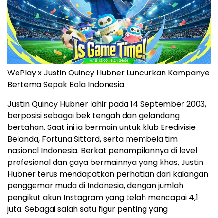
WePlay x Justin Quincy Hubner Luncurkan Kampanye
Bertema Sepak Bola Indonesia
Justin Quincy Hubner lahir pada 14 September 2003,
berposisi sebagai bek tengah dan gelandang
bertahan. Saat ini ia bermain untuk klub Eredivisie
Belanda, Fortuna Sittard, serta membela tim
nasional Indonesia. Berkat penampilannya di level
profesional dan gaya bermainnya yang khas, Justin
Hubner terus mendapatkan perhatian dari kalangan
penggemar muda di Indonesia, dengan jumlah
pengikut akun Instagram yang telah mencapai 4,1
juta. Sebagai salah satu figur penting yang