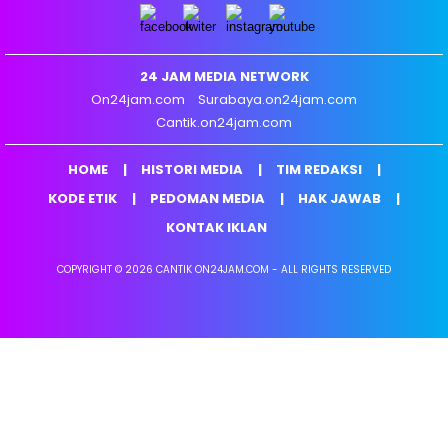
24 JAM MEDIA NETWORK
On24jam.com
Surabaya.on24jam.com
Cantik.on24jam.com
HOME
HISTORI MEDIA
TIM REDAKSI
KODE ETIK
PEDOMAN MEDIA
HAK JAWAB
KONTAK IKLAN
COPYRIGHT © 2026 CANTIK ON24JAM.COM - ALL RIGHTS RESERVED