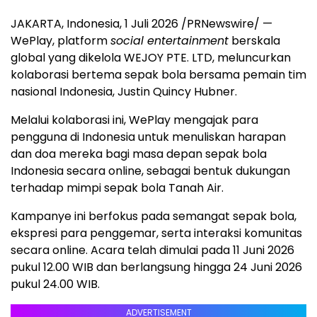
JAKARTA, Indonesia
,
1 Juli 2026
/PRNewswire/ —
WePlay, platform
social entertainment
berskala
global yang dikelola WEJOY PTE. LTD, meluncurkan
kolaborasi bertema sepak bola bersama pemain tim
nasional Indonesia, Justin Quincy Hubner.
Melalui kolaborasi ini, WePlay mengajak para
pengguna di Indonesia untuk menuliskan harapan
dan doa mereka bagi masa depan sepak bola
Indonesia secara online, sebagai bentuk dukungan
terhadap mimpi sepak bola Tanah Air.
Kampanye ini berfokus pada semangat sepak bola,
ekspresi para penggemar, serta interaksi komunitas
secara online. Acara telah dimulai pada 11 Juni 2026
pukul 12.00 WIB dan berlangsung hingga 24 Juni 2026
pukul 24.00 WIB.
ADVERTISEMENT