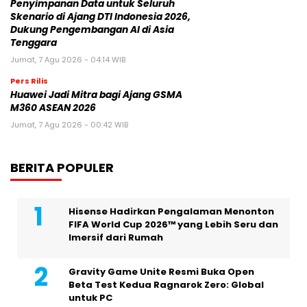
Penyimpanan Data untuk Seluruh
Skenario di Ajang DTI Indonesia 2026,
Dukung Pengembangan AI di Asia
Tenggara
Jumat, 7 Agu 2026 - 04:14 WIB
Pers Rilis
Huawei Jadi Mitra bagi Ajang GSMA
M360 ASEAN 2026
Jumat, 7 Agu 2026 - 00:42 WIB
BERITA POPULER
Hisense Hadirkan Pengalaman Menonton
FIFA World Cup 2026™ yang Lebih Seru dan
Imersif dari Rumah
Gravity Game Unite Resmi Buka Open
Beta Test Kedua Ragnarok Zero: Global
untuk PC