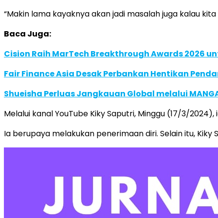
“Makin lama kayaknya akan jadi masalah juga kalau kita 
Baca Juga:
Cision Raih MarTech Breakthrough Awards 2026 untu
Fair Finance Asia Desak Perbankan Hentikan Penda
Shueisha Perluas Jangkauan Global melalui MANGA
Melalui kanal YouTube Kiky Saputri, Minggu (17/3/2024)
Ia berupaya melakukan penerimaan diri. Selain itu, Ki