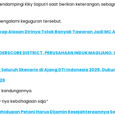
mendampingi Kiky Saputri saat berikan keterangan, sebaga
mengalami keguguran tersebut.
gkap Alasan Dirinya Tolak Banyak Tawaran Jadi MC Ac
NDERSCORE DISTRICT, PERUSAHAAN INDUK MAGLIANO
Seluruh Skenario di Ajang DTI Indonesia 2026, Duk
026
r kandungannya.
-nya kebahagiaan saja.”
Kehidupan Petani Harus Dijamin Kesejahteraannya 