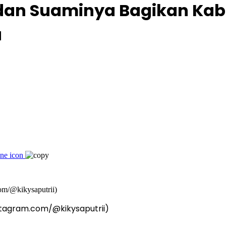
 dan Suaminya Bagikan Kab
a
nstagram.com/@kikysaputrii)