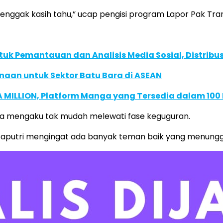
enggak kasih tahu,” ucap pengisi program Lapor Pak Trans
k Pemantauan dan Analisis Media Sosial, Distribusi
naan untuk Sektor Batu Bara di ASEAN
 MILLION, Platform Manga yang Tersedia dalam 100
, ia mengaku tak mudah melewati fase keguguran.
ky Saputri mengingat ada banyak teman baik yang menung