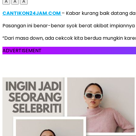
A
A
A
CANTIKON24JAM.COM
– Kabar kurang baik datang da
Pasangan ini benar-benar syok berat akibat impiannya
“Dari masa down, ada cekcok kita berdua mungkin kare
ADVERTISEMENT