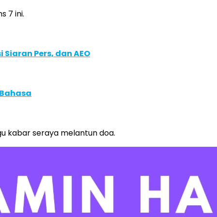
 7 ini.
 Siaran Pers, dan AEO
 Bahasa
gu kabar seraya melantun doa.