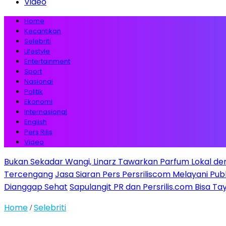
Video
Home
Kecantikan
Selebriti
Lifestyle
Entertainment
Sport
Nasional
Politik
Ekonomi
Internasional
English
Pers Rilis
Video
Bukan Sekadar Wangi, Linarz Tawarkan Parfum Lokal de
Tercengang
Jasa Siaran Pers Persriliscom Melayani Pub
Dianggap Sehat
Sapulangit PR dan Persrilis.com Bisa T
Home
Selebriti
/