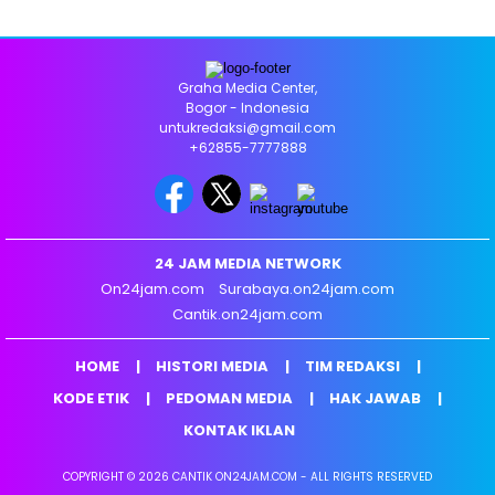
Graha Media Center,
Bogor - Indonesia
untukredaksi@gmail.com
+62855-7777888
24 JAM MEDIA NETWORK
On24jam.com
Surabaya.on24jam.com
Cantik.on24jam.com
HOME
HISTORI MEDIA
TIM REDAKSI
KODE ETIK
PEDOMAN MEDIA
HAK JAWAB
KONTAK IKLAN
COPYRIGHT © 2026 CANTIK ON24JAM.COM - ALL RIGHTS RESERVED