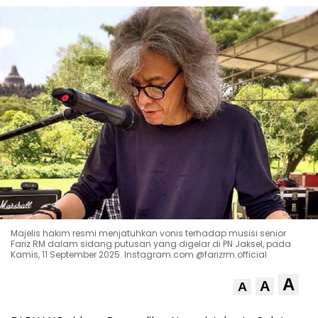
Majelis hakim resmi menjatuhkan vonis terhadap musisi senior
Fariz RM dalam sidang putusan yang digelar di PN Jaksel, pada
Kamis, 11 September 2025. Instagram.com @farizrm.official
A
A
A