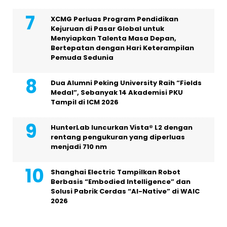
XCMG Perluas Program Pendidikan
Kejuruan di Pasar Global untuk
Menyiapkan Talenta Masa Depan,
Bertepatan dengan Hari Keterampilan
Pemuda Sedunia
Dua Alumni Peking University Raih “Fields
Medal”, Sebanyak 14 Akademisi PKU
Tampil di ICM 2026
HunterLab luncurkan Vista® L2 dengan
rentang pengukuran yang diperluas
menjadi 710 nm
Shanghai Electric Tampilkan Robot
Berbasis “Embodied Intelligence” dan
Solusi Pabrik Cerdas “AI-Native” di WAIC
2026