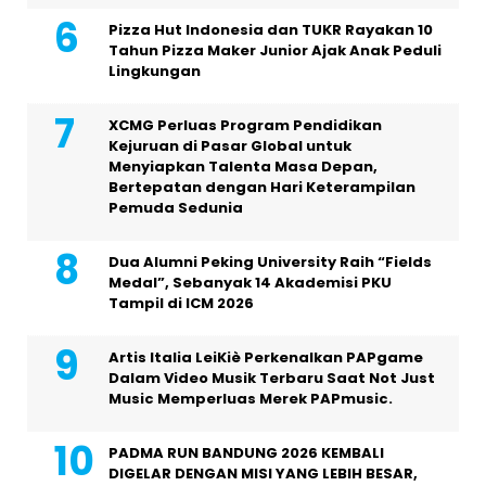
Pizza Hut Indonesia dan TUKR Rayakan 10
Tahun Pizza Maker Junior Ajak Anak Peduli
Lingkungan
XCMG Perluas Program Pendidikan
Kejuruan di Pasar Global untuk
Menyiapkan Talenta Masa Depan,
Bertepatan dengan Hari Keterampilan
Pemuda Sedunia
Dua Alumni Peking University Raih “Fields
Medal”, Sebanyak 14 Akademisi PKU
Tampil di ICM 2026
Artis Italia LeiKiè Perkenalkan PAPgame
Dalam Video Musik Terbaru Saat Not Just
Music Memperluas Merek PAPmusic.
PADMA RUN BANDUNG 2026 KEMBALI
DIGELAR DENGAN MISI YANG LEBIH BESAR,