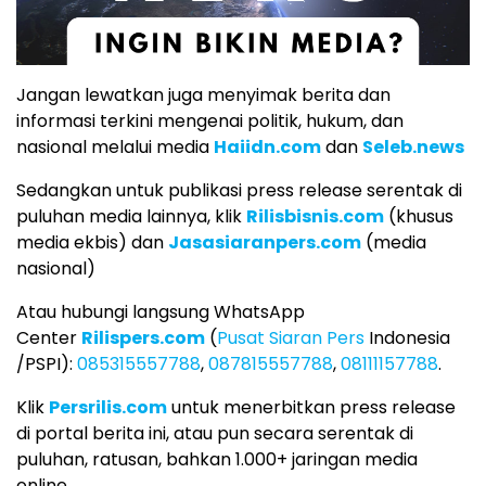
Jangan lewatkan juga menyimak berita dan
informasi terkini mengenai politik, hukum, dan
nasional melalui media
Haiidn.com
dan
Seleb.news
Sedangkan untuk publikasi press release serentak di
puluhan media lainnya, klik
Rilisbisnis.com
(khusus
media ekbis) dan
Jasasiaranpers.com
(media
nasional)
Atau hubungi langsung WhatsApp
Center
Rilispers.com
(
Pusat Siaran Pers
Indonesia
/PSPI):
085315557788
,
087815557788
,
08111157788
.
Klik
Persrilis.com
untuk menerbitkan press release
di portal berita ini, atau pun secara serentak di
puluhan, ratusan, bahkan 1.000+ jaringan media
online.