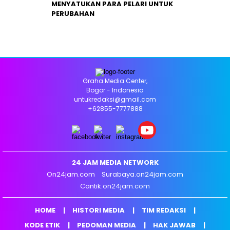
MENYATUKAN PARA PELARI UNTUK
PERUBAHAN
Graha Media Center,
Bogor - Indonesia
untukredaksi@gmail.com
+62855-7777888
24 JAM MEDIA NETWORK
On24jam.com
Surabaya.on24jam.com
Cantik.on24jam.com
HOME
HISTORI MEDIA
TIM REDAKSI
KODE ETIK
PEDOMAN MEDIA
HAK JAWAB