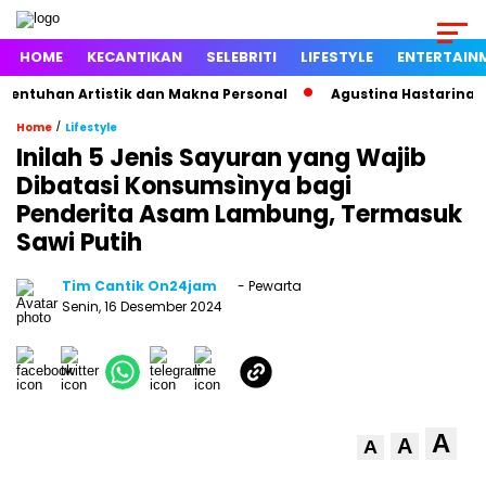
HOME
KECANTIKAN
SELEBRITI
LIFESTYLE
ENTERTAIN
tuhan Artistik dan Makna Personal
Agustina Hastarina Bong
/
Home
Lifestyle
Inilah 5 Jenis Sayuran yang Wajib
Dibatasi Konsumsìnya bagi
Penderita Asam Lambung, Termasuk
Sawi Putih
Tim Cantik On24jam
- Pewarta
Senin, 16 Desember 2024
A
A
A