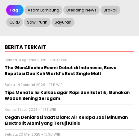
Tag :
Asam Lambung
Brekaing News
Brokoli
GERD
Sawi Purih
Sayuran
BERITA TERKAIT
Selasa, 4 Agustus 2026 - 08:07 WIB
The GlenAllachie Resmi Debut di Indonesia, Bawa
Reputasi Dua Kali World’s Best Single Malt
Sabtu, 14 Februari 2026 - 17:11 WIB
Tips Menata Isi Kulkas agar Rapi dan Estetik, Gunakan
Wadah Bening Seragam
Kamis, 31 Juli 2025 - 11:58 WIB
Cegah Dehidrasi Saat Diare: Air Kelapa Jadi Minuman
Elektrolit Alami yang Teruji Klinis
Selasa, 20 Mei 2025 - 15:30 WIB