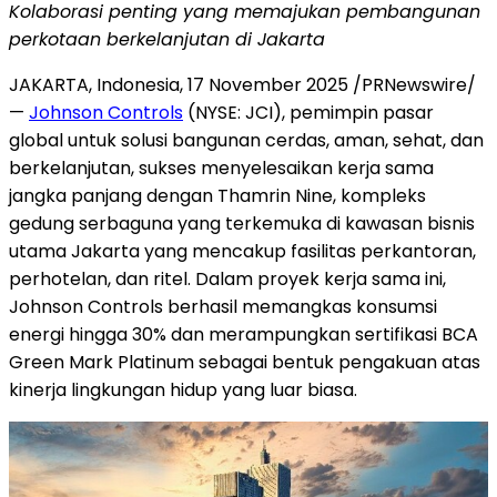
Kolaborasi penting yang memajuk
an pembangunan
perkotaan berkelanjutan di
Jakarta
JAKARTA
, Indonesia, 17 November 2025 /PRNewswire/
—
Johnson Controls
(NYSE: JCI), pemimpin pasar
global untuk solusi bangunan cerda
s, aman, sehat
, dan
berkelanjutan, sukses menyelesaikan kerja sama
jangka panjang dengan Thamrin Nine, kompleks
gedung serbaguna yang terkemu
ka di k
awasan bisnis
utama
Jakarta
yang mencakup fasilitas perkantoran,
perhotelan, dan ritel. Dalam proyek kerja sama ini,
Johnson Controls berhasil memangkas konsumsi
energi hingga 30% dan merampungkan sertifikasi BCA
Green Mark Platinum sebagai bentuk pengakuan atas
kinerja lingkungan hidup yang luar biasa.