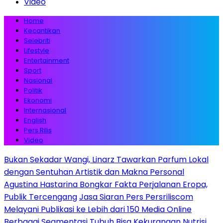
Video
Home
Kecantikan
Selebriti
Lifestyle
Entertainment
Sport
Nasional
Politik
Ekonomi
Internasional
English
Pers Rilis
Video
Bukan Sekadar Wangi, Linarz Tawarkan Parfum Lokal
dengan Sentuhan Artistik dan Makna Personal
Agustina Hastarina Bongkar Fakta Perjalanan Eropa,
Publik Tercengang
Jasa Siaran Pers Persriliscom
Melayani Publikasi ke Lebih dari 150 Media Online
Berbagai Segmentasi
Tubuh Bisa Kekurangan Nutrisi