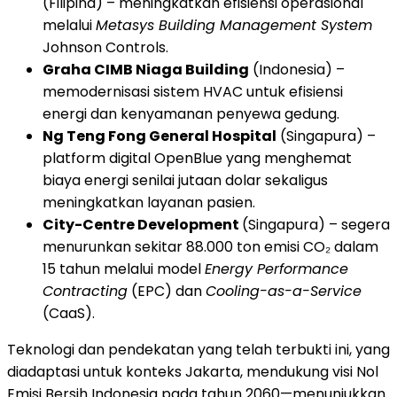
(Filipina) – meningkatkan efisiensi operasional
melalui
Metasys Building Management System
Johnson Controls.
Graha CIMB Niaga Building
(
Indonesia
) –
memodernisasi sistem HVAC untuk efisiensi
energi dan kenyamanan penyewa gedung.
Ng Teng Fong General Hospital
(Singapura) –
platform digital OpenBlue yang menghemat
biaya energi senilai jutaan dolar sekaligus
meningkatkan layanan pasien.
City-Centre Development
(Singapura) – segera
menurunkan sekitar 88.000 ton emisi CO₂ dalam
15 tahun melalui model
Energy Performance
Contracting
(EPC) dan
Cooling-as-a-Service
(CaaS).
Teknologi dan pendekatan yang telah terbukti ini, yang
diadaptasi untuk konteks
Jakarta
, mendukung visi Nol
Emisi Bersih Indonesia pada tahun 2060—menunjukkan