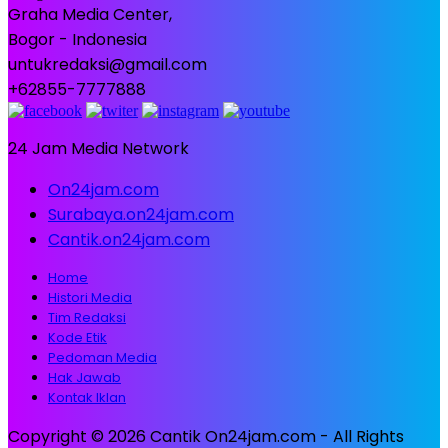
Graha Media Center,
Bogor - Indonesia
untukredaksi@gmail.com
+62855-7777888
24 Jam Media Network
On24jam.com
Surabaya.on24jam.com
Cantik.on24jam.com
Home
Histori Media
Tim Redaksi
Kode Etik
Pedoman Media
Hak Jawab
Kontak Iklan
Copyright © 2026 Cantik On24jam.com - All Rights