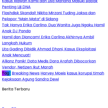
Kasus Ridwan Kamil dan Lisa Mariana Masuki Babak
Penting Uji DNA
Flashdisk Skandal! Nikita Mirzani Tuding Jaksa dan
Pelapor “Main Mata” di Sidang
Tak Hanya Erika Carlina, Dua Wanita Juga Ngaku Hamil
Anak DJ Panda
Hamil dan Diancam! Erika Carlina Akhirnya Ambil
Langkah Hukum
Lita Gading Dibidik Ahmad Dhani, Kasus Eksploitasi
Anak Mencuat!
Allianz Panik! Data Medis Dara Arafah Dibocorkan
Vendor, Netizen Ikut Marah
Tag :
Breaking News
Harvey Moeis
kasus korupsi timah
Kejaksaan Agung
Sandra Dewi
Berita Terbaru