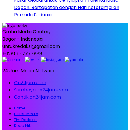
Pasar Global untuk Menyiapkan Talenta Masa
Depan, Bertepatan dengan Hari Keterampilan
Pemuda Sedunia
Graha Media Center,
Bogor - Indonesia
untukredaksi@gmail.com
+62855-7777888
24 Jam Media Network
On24jam.com
Surabaya.on24jam.com
Cantik.on24jam.com
Home
Histori Media
Tim Redaksi
Kode Etik