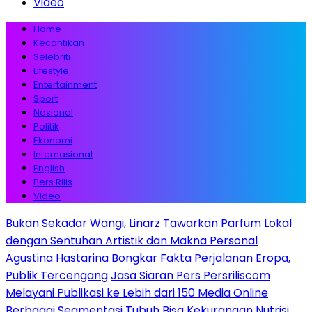
Video
Home
Kecantikan
Selebriti
Lifestyle
Entertainment
Sport
Nasional
Politik
Ekonomi
Internasional
English
Pers Rilis
Video
Bukan Sekadar Wangi, Linarz Tawarkan Parfum Lokal
dengan Sentuhan Artistik dan Makna Personal
Agustina Hastarina Bongkar Fakta Perjalanan Eropa,
Publik Tercengang
Jasa Siaran Pers Persriliscom
Melayani Publikasi ke Lebih dari 150 Media Online
Berbagai Segmentasi
Tubuh Bisa Kekurangan Nutrisi