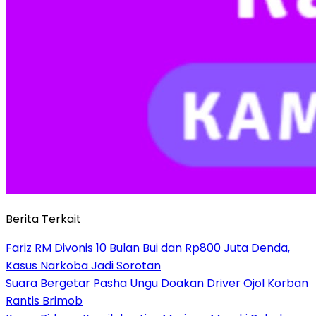
Berita Terkait
Fariz RM Divonis 10 Bulan Bui dan Rp800 Juta Denda,
Kasus Narkoba Jadi Sorotan
Suara Bergetar Pasha Ungu Doakan Driver Ojol Korban
Rantis Brimob