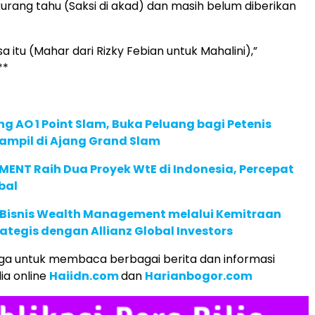
 kurang tahu (Saksi di akad) dan masih belum diberikan
sa itu (Mahar dari Rizky Febian untuk Mahalini),”
**
g AO 1 Point Slam, Buka Peluang bagi Petenis
ampil di Ajang Grand Slam
ENT Raih Dua Proyek WtE di Indonesia, Percepat
bal
 Bisnis Wealth Management melalui Kemitraan
rategis dengan Allianz Global Investors
ga untuk membaca berbagai berita dan informasi
ia online
Haiidn.com
dan
Harianbogor.com