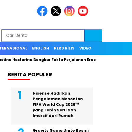
TERNASIONAL
ENGLISH
PERS RILIS
VIDEO
stina Hastarina Bongkar Fakta Perjalanan Eropa, Publik Terceng
BERITA POPULER
Hisense Hadirkan
Pengalaman Menonton
FIFA World Cup 2026™
yang Lebih Seru dan
Imersif dari Rumah
Gravity Game Unite Resmi