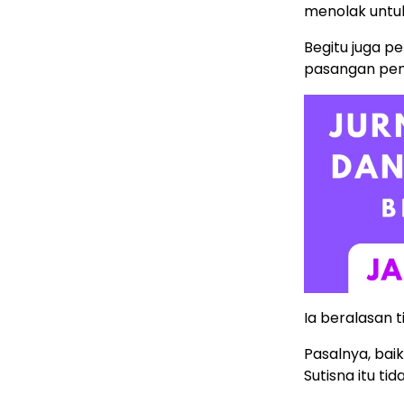
menolak untu
Begitu juga p
pasangan peny
Ia beralasan t
Pasalnya, baik
Sutisna itu t