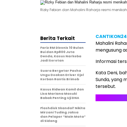
Rizky Febian dan Mahalini Raharja resmi menik
CANTIKON2
Berita Terkait
Mahalini Raha
Fariz RM Divonis 10 Bulan
mengusung ad
Bui dan Rp800 Juta
Denda, Kasus Narkoba
Jadi Sorotan
Informasi ter
Suara Bergetar Pasha
Kata Deni, ba
Ungu Doakan Driver Ojol
Sunda, yang m
Korban Rantis Brimob
tersebut.
Kasus Ridwan Kamil dan
Lisa Mariana Masuki
Babak Penting Uji DNA
Flashdisk Skandal! Nikita
Mirzani Tuding Jaksa
dan Pelapor “Main Mata”
di Sidang