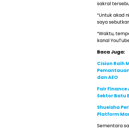
sakral tersebu
“Untuk akad n
saya sebutkan
“Waktu, tempa
kanal YouTube
Baca Juga:
Cision Raih
Pemantauan d
dan AEO
Fair Financ
Sektor Batu 
Shueisha Pe
Platform Ma
Sementara saa