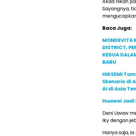
Akad nikah pa
Sayangnya, tid
mengucapkan i
Baca Juga:
MONDEVITA 
DISTRICT, P
KEDUA DALA
BARU
HIKSEMI Tam
Skenario di
AI di Asia T
Huawei Jadi
Deni Uwaw me
Iky dengan jeb
Hanya saja, i