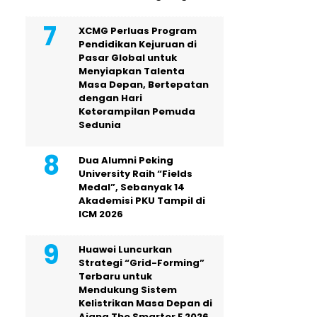
XCMG Perluas Program
Pendidikan Kejuruan di
Pasar Global untuk
Menyiapkan Talenta
Masa Depan, Bertepatan
dengan Hari
Keterampilan Pemuda
Sedunia
Dua Alumni Peking
University Raih “Fields
Medal”, Sebanyak 14
Akademisi PKU Tampil di
ICM 2026
Huawei Luncurkan
Strategi “Grid-Forming”
Terbaru untuk
Mendukung Sistem
Kelistrikan Masa Depan di
Ajang The Smarter E 2026