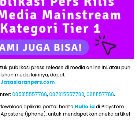
k publikasi press release di media online ini, atau pun
uluhan media lainnya, dapat
i
Jasasiaranpers.com
.
nter:
085315557788
,
087815557788
,
08111157788
.
download aplikasi portal berita
Hallo.id
di Playstore
 Appstore (iphone), untuk mendapatkan aneka artikel