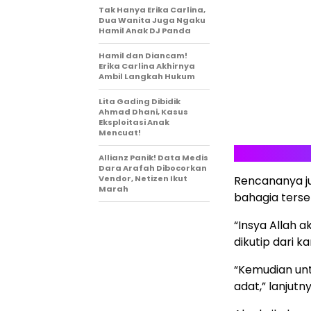
Tak Hanya Erika Carlina,
Dua Wanita Juga Ngaku
Hamil Anak DJ Panda
Hamil dan Diancam!
Erika Carlina Akhirnya
Ambil Langkah Hukum
Lita Gading Dibidik
Ahmad Dhani, Kasus
Eksploitasi Anak
Mencuat!
Allianz Panik! Data Medis
Dara Arafah Dibocorkan
Vendor, Netizen Ikut
Rencananya j
Marah
bahagia terse
“Insya Allah a
dikutip dari 
“Kemudian unt
adat,” lanjutny