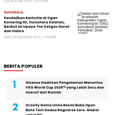
Jumat, 10 Mei 2024 - 22:10 WIB
Sumatera
Kendalikan Karhutla di Ogan
Komering Ilir, Sumatera Selatan,
Berikut Ini Upaya Tim Satgas Darat
dan Udara
Senin, 18 September 2023 - 11:49 WIB
BERITA POPULER
Hisense Hadirkan Pengalaman Menonton
FIFA World Cup 2026™ yang Lebih Seru dan
Imersif dari Rumah
Gravity Game Unite Resmi Buka Open
Beta Test Kedua Ragnarok Zero: Global
untuk PC