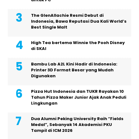
The GlenAllachie Resmi Debut di
Indonesia, Bawa Reputasi Dua Kali World’s
Best Single Malt
High Tea bertema Winnie the Pooh Disney
di SKAI
Bambu Lab A2L Kini Hadir di Indonesia:
Printer 3D Format Besar yang Mudah
Digunakan
Pizza Hut Indonesia dan TUKR Rayakan 10
Tahun Pizza Maker Junior Ajak Anak Peduli
Lingkungan
Dua Alumni Peking University Raih “Fields
Medal”, Sebanyak 14 Akademisi PKU
Tampil di ICM 2026