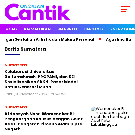
HOME
KECANTIKAN
SELEBRITI
LIFESTYLE
ENTERTAIN
engan Sentuhan Artistik dan Makna Personal
Agustina Hasta
Berita
Sumatera
Sumatera
Kolaborasi Universitas
Baiturrahmah, PROPAMI, dan BEI
Sosialisasikan SKKNI Pasar Modal
untuk Generasi Muda
Sabtu, 16 November 2024 - 20:43 WIB
Sumatera
Afriansyah Noor, Wamenaker RI:
Penghargaan Khusus dengan Gelar
Adat ‘Pangeran Rimbun Alam Cipta
Negeri’