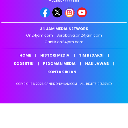
+62855-7777888
24 JAM MEDIA NETWORK
On24jam.com
Surabaya.on24jam.com
Cantik.on24jam.com
HOME
HISTORI MEDIA
TIM REDAKSI
KODE ETIK
PEDOMAN MEDIA
HAK JAWAB
KONTAK IKLAN
COPYRIGHT © 2026 CANTIK ON24JAM.COM - ALL RIGHTS RESERVED