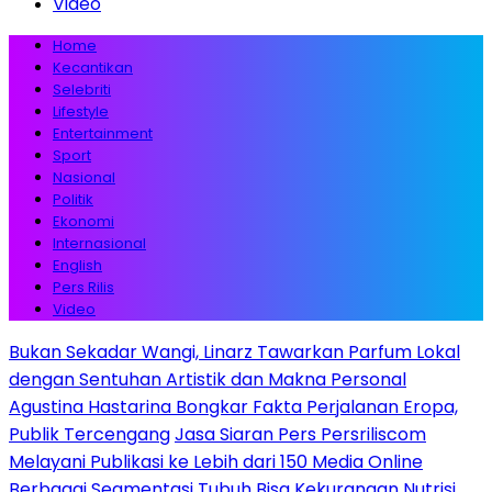
Video
Home
Kecantikan
Selebriti
Lifestyle
Entertainment
Sport
Nasional
Politik
Ekonomi
Internasional
English
Pers Rilis
Video
Bukan Sekadar Wangi, Linarz Tawarkan Parfum Lokal
dengan Sentuhan Artistik dan Makna Personal
Agustina Hastarina Bongkar Fakta Perjalanan Eropa,
Publik Tercengang
Jasa Siaran Pers Persriliscom
Melayani Publikasi ke Lebih dari 150 Media Online
Berbagai Segmentasi
Tubuh Bisa Kekurangan Nutrisi