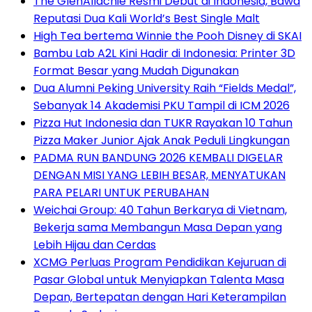
The GlenAllachie Resmi Debut di Indonesia, Bawa
Reputasi Dua Kali World’s Best Single Malt
High Tea bertema Winnie the Pooh Disney di SKAI
Bambu Lab A2L Kini Hadir di Indonesia: Printer 3D
Format Besar yang Mudah Digunakan
Dua Alumni Peking University Raih “Fields Medal”,
Sebanyak 14 Akademisi PKU Tampil di ICM 2026
Pizza Hut Indonesia dan TUKR Rayakan 10 Tahun
Pizza Maker Junior Ajak Anak Peduli Lingkungan
PADMA RUN BANDUNG 2026 KEMBALI DIGELAR
DENGAN MISI YANG LEBIH BESAR, MENYATUKAN
PARA PELARI UNTUK PERUBAHAN
Weichai Group: 40 Tahun Berkarya di Vietnam,
Bekerja sama Membangun Masa Depan yang
Lebih Hijau dan Cerdas
XCMG Perluas Program Pendidikan Kejuruan di
Pasar Global untuk Menyiapkan Talenta Masa
Depan, Bertepatan dengan Hari Keterampilan