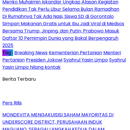
Menko Muhaimin Iskandar Ungkap Alasan Kegiatan
Pendidikan Tak Perlu Libur Selama Bulan Ramadhan
Di Rumahnya Tak Ada Nasi, Siswa SD di Gorontalo
Simpan Makanan Gratis untuk Ibu Jadi Viral di Medsos
Bersama Trump, Jinping, dan Putin, Prabowo Masuk
Daftar 10 Pemimpin Dunia yang Bakal Berpengaruh
2025
Tag :
Breaking News
Kementerian Pertanian
Menteri
Pertanian
Presiden Jokowi
Syahrul Yasin Limpo
Syahrul
Yasin Limpo hilang kontak
Berita Terbaru
Pers Rilis
MONDEVITA MENGAKUISISI SAHAM MAYORITAS DI
UNDERSCORE DISTRICT, PERUSAHAAN INDUK
MAGLIANO, SEBAGAI LANGKAH KEDUA DALAM