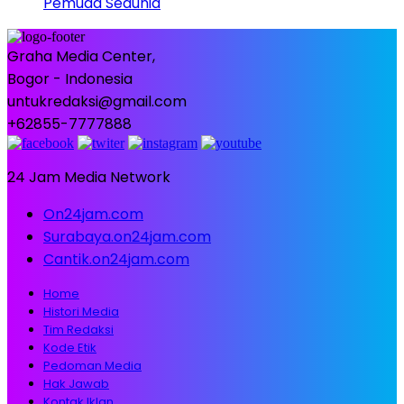
Pemuda Sedunia
Graha Media Center,
Bogor - Indonesia
untukredaksi@gmail.com
+62855-7777888
24 Jam Media Network
On24jam.com
Surabaya.on24jam.com
Cantik.on24jam.com
Home
Histori Media
Tim Redaksi
Kode Etik
Pedoman Media
Hak Jawab
Kontak Iklan