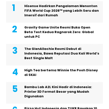
Hisense Hadirkan Pengalaman Menonton
FIFA World Cup 2026™ yang Lebih Seru dan
Imersif dari Rumah
Gravity Game Unite Resmi Buka Open
Beta Test Kedua Ragnarok Zero: Global
untuk PC
The GlenAllachie Resmi Debut di
Indonesia, Bawa Reputasi Dua Kali World’s
Best Single Malt
High Tea bertema Winnie the Pooh Disney
di SKAI
Bambu Lab A2L Kini Hadir di Indonesia:
Printer 3D Format Besar yang Mudah
Digunakan
Pizza Hut Indonesia dan TUKR Rayakan 10