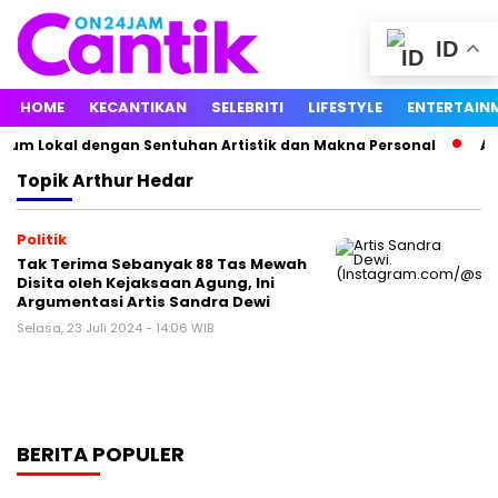
ID
HOME
KECANTIKAN
SELEBRITI
LIFESTYLE
ENTERTAIN
um Lokal dengan Sentuhan Artistik dan Makna Personal
Agu
Topik
Arthur Hedar
Politik
Tak Terima Sebanyak 88 Tas Mewah
Disita oleh Kejaksaan Agung, Ini
Argumentasi Artis Sandra Dewi
Selasa, 23 Juli 2024 - 14:06 WIB
BERITA POPULER