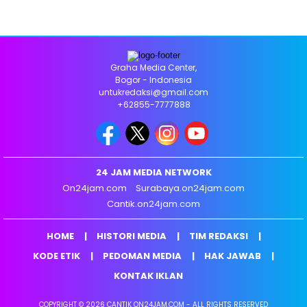
Graha Media Center,
Bogor - Indonesia
untukredaksi@gmail.com
+62855-7777888
24 JAM MEDIA NETWORK
On24jam.com
Surabaya.on24jam.com
Cantik.on24jam.com
HOME
HISTORI MEDIA
TIM REDAKSI
KODE ETIK
PEDOMAN MEDIA
HAK JAWAB
KONTAK IKLAN
COPYRIGHT © 2026 CANTIK ON24JAM.COM - ALL RIGHTS RESERVED