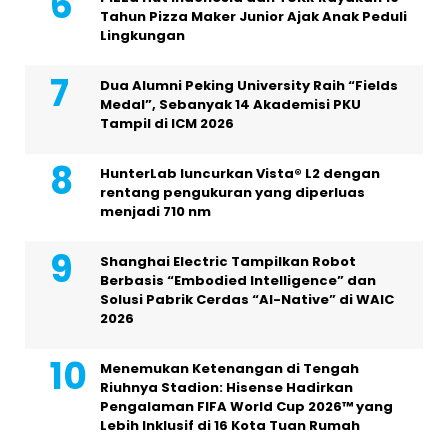
Tahun Pizza Maker Junior Ajak Anak Peduli
Lingkungan
Dua Alumni Peking University Raih “Fields
Medal”, Sebanyak 14 Akademisi PKU
Tampil di ICM 2026
HunterLab luncurkan Vista® L2 dengan
rentang pengukuran yang diperluas
menjadi 710 nm
Shanghai Electric Tampilkan Robot
Berbasis “Embodied Intelligence” dan
Solusi Pabrik Cerdas “AI-Native” di WAIC
2026
Menemukan Ketenangan di Tengah
Riuhnya Stadion: Hisense Hadirkan
Pengalaman FIFA World Cup 2026™ yang
Lebih Inklusif di 16 Kota Tuan Rumah