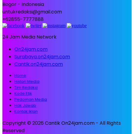
Bogor - Indonesia
untukredaksi@gmail.com
+62855-7777888
24 Jam Media Network
On24jam.com
Surabaya.on24jam.com
Cantik.on24jam.com
Home
Histori Media
Tim Redaksi
Kode Etik
Pedoman Media
Hak Jawab
Kontak Iklan
Copyright © 2026 Cantik On24jam.com - All Rights
Reserved