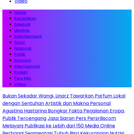
Video
Home
Kecantikan
Selebriti
Lifestyle
Entertainment
Sport
Nasional
Politik
Ekonomi
Internasional
English
Pers Rilis
Video
Bukan Sekadar Wangi, Linarz Tawarkan Parfum Lokal
dengan Sentuhan Artistik dan Makna Personal
Agustina Hastarina Bongkar Fakta Perjalanan Eropa,
Publik Tercengang
Jasa Siaran Pers Persriliscom
Melayani Publikasi ke Lebih dari 150 Media Online
Berbagai Segmentasi
Tubuh Bisa Kekurangan Nutrisi