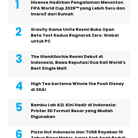
Hisense Hadirkan Pengalaman Menonton
FIFA World Cup 2026™ yang Lebih Seru dan
Imersif dari Rumah
Gravity Game Unite Resmi Buka Open
Beta Test Kedua Ragnarok Zero: Global
untuk PC
The GlenAllachie Resmi Debut di
Indonesia, Bawa Reputasi Dua Kali World’s
Best Single Malt
High Tea bertema Winnie the Pooh Disney
di SKAI
Bambu Lab A2L Kini Hadir di Indonesia:
Printer 3D Format Besar yang Mudah
Digunakan
Pizza Hut Indonesia dan TUKR Rayakan 10
Tahun Pizza Maker Junior Ajak Anak Peduli