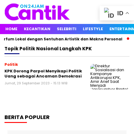
ID
HOME
KECANTIKAN
SELEBRITI
LIFESTYLE
ENTERTAIN
arfum Lokal dengan Sentuhan Artistik dan Makna Personal
A
Topik
Politik Nasional Langkah KPK
Politik
KPK Dorong Parpol Menyikapi Politik
Uang sebagai Ancaman Demokrasi
Jumat, 29 September 2023 - 15:13 WIB
BERITA POPULER