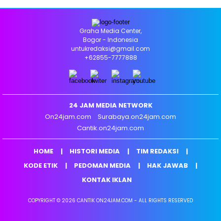
Graha Media Center,
Bogor - Indonesia
untukredaksi@gmail.com
+62855-7777888
24 JAM MEDIA NETWORK
On24jam.com
Surabaya.on24jam.com
Cantik.on24jam.com
HOME
HISTORI MEDIA
TIM REDAKSI
KODE ETIK
PEDOMAN MEDIA
HAK JAWAB
KONTAK IKLAN
COPYRIGHT © 2026 CANTIK ON24JAM.COM - ALL RIGHTS RESERVED