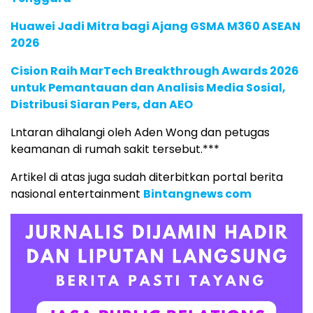
Huawei Jadi Mitra bagi Ajang GSMA M360 ASEAN
2026
Cision Raih MarTech Breakthrough Awards 2026
untuk Pemantauan dan Analisis Media Sosial,
Distribusi Siaran Pers, dan AEO
Lntaran dihalangi oleh Aden Wong dan petugas
keamanan di rumah sakit tersebut.***
Artikel di atas juga sudah diterbitkan portal berita
nasional entertainment
Bintangnews com