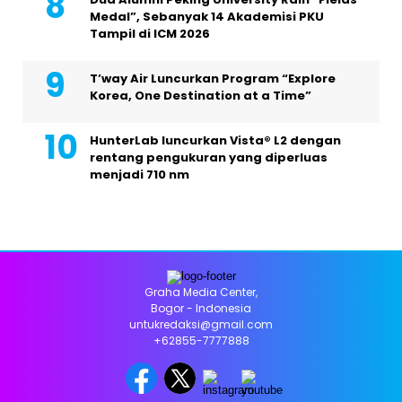
Medal”, Sebanyak 14 Akademisi PKU
Tampil di ICM 2026
T’way Air Luncurkan Program “Explore
Korea, One Destination at a Time”
HunterLab luncurkan Vista® L2 dengan
rentang pengukuran yang diperluas
menjadi 710 nm
Graha Media Center,
Bogor - Indonesia
untukredaksi@gmail.com
+62855-7777888