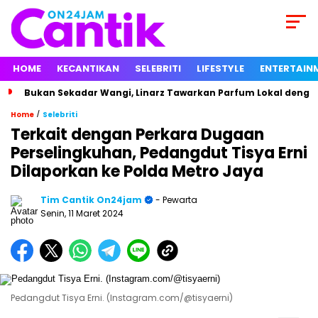
HOME
KECANTIKAN
SELEBRITI
LIFESTYLE
ENTERTAIN
Bukan Sekadar Wangi, Linarz Tawarkan Parfum Lokal dengan
/
Home
Selebriti
Terkait dengan Perkara Dugaan
Perselingkuhan, Pedangdut Tisya Erni
Dilaporkan ke Polda Metro Jaya
Tim Cantik On24jam
- Pewarta
Senin, 11 Maret 2024
Pedangdut Tisya Erni. (Instagram.com/@tisyaerni)