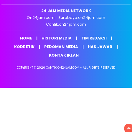
24 JAM MEDIA NETWORK
On24jam.com
Surabaya.on24jam.com
Cantik.on24jam.com
HOME
HISTORI MEDIA
TIM REDAKSI
KODE ETIK
PEDOMAN MEDIA
HAK JAWAB
KONTAK IKLAN
COPYRIGHT © 2026 CANTIK ON24JAM.COM - ALL RIGHTS RESERVED