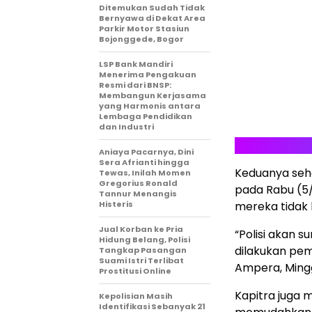
Ditemukan Sudah Tidak
Bernyawa di Dekat Area
Parkir Motor Stasiun
Bojonggede, Bogor
LSP Bank Mandiri
Menerima Pengakuan
Resmi dari BNSP:
Membangun Kerjasama
yang Harmonis antara
Lembaga Pendidikan
dan Industri
Aniaya Pacarnya, Dini
Sera Afrianti hingga
Keduanya seh
Tewas, Inilah Momen
Gregorius Ronald
pada Rabu (5
Tannur Menangis
Histeris
mereka tidak 
Jual Korban ke Pria
“Polisi akan s
Hidung Belang, Polisi
dilakukan pem
Tangkap Pasangan
Suami Istri Terlibat
Ampera, Mingg
Prostitusi Online
Kapitra juga 
Kepolisian Masih
Identifikasi Sebanyak 21