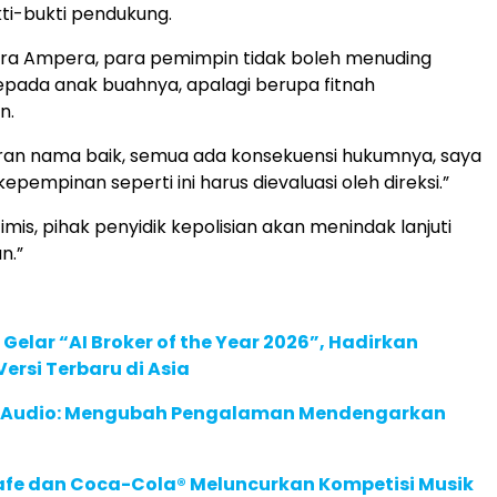
kti-bukti pendukung.
tra Ampera, para pemimpin tidak boleh menuding
pada anak buahnya, apalagi berupa fitnah
n.
ran nama baik, semua ada konsekuensi hukumnya, saya
kepempinan seperti ini harus dievaluasi oleh direksi.”
imis, pihak penyidik kepolisian akan menindak lanjuti
n.”
 Gelar “AI Broker of the Year 2026”, Hadirkan
ersi Terbaru di Asia
c Audio: Mengubah Pengalaman Mendengarkan
afe dan Coca-Cola® Meluncurkan Kompetisi Musik