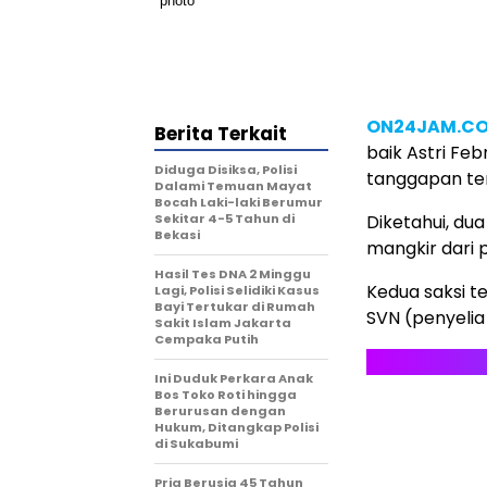
ON24JAM.C
Berita Terkait
baik Astri Fe
Diduga Disiksa, Polisi
tanggapan terk
Dalami Temuan Mayat
Bocah Laki-laki Berumur
Sekitar 4-5 Tahun di
Diketahui, dua
Bekasi
mangkir dari p
Hasil Tes DNA 2 Minggu
Kedua saksi t
Lagi, Polisi Selidiki Kasus
Bayi Tertukar di Rumah
SVN (penyelia
Sakit Islam Jakarta
Cempaka Putih
Ini Duduk Perkara Anak
Bos Toko Roti hingga
Berurusan dengan
Hukum, Ditangkap Polisi
di Sukabumi
Pria Berusia 45 Tahun