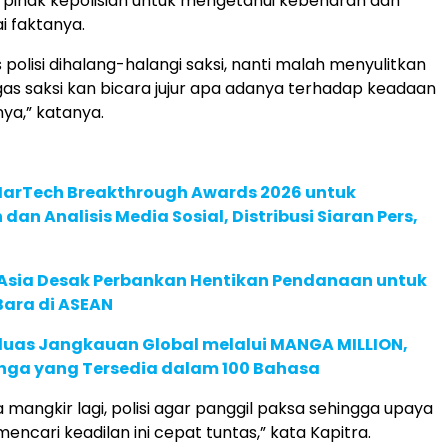
ihak kepolisian untuk mengetahui kebenaran dan
i faktanya.
polisi dihalang-halangi saksi, nanti malah menyulitkan
Tugas saksi kan bicara jujur apa adanya terhadap keadaan
nya,” katanya.
 MarTech Breakthrough Awards 2026 untuk
an Analisis Media Sosial, Distribusi Siaran Pers,
e Asia Desak Perbankan Hentikan Pendanaan untuk
Bara di ASEAN
rluas Jangkauan Global melalui MANGA MILLION,
nga yang Tersedia dalam 100 Bahasa
 mangkir lagi, polisi agar panggil paksa sehingga upaya
ncari keadilan ini cepat tuntas,” kata Kapitra.