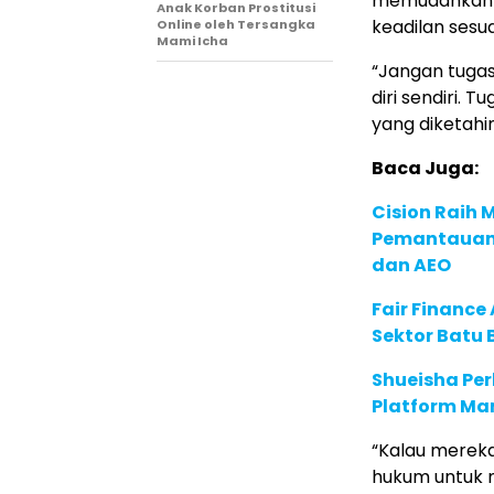
memudahkan p
Anak Korban Prostitusi
keadilan sesua
Online oleh Tersangka
Mami Icha
“Jangan tugas 
diri sendiri. 
yang diketahi
Baca Juga:
Cision Raih
Pemantauan d
dan AEO
Fair Financ
Sektor Batu 
Shueisha Pe
Platform Ma
“Kalau mereka
hukum untuk me