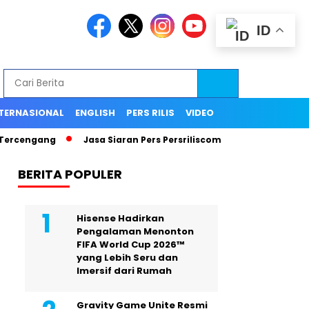
ID
TERNASIONAL
ENGLISH
PERS RILIS
VIDEO
ngang
Jasa Siaran Pers Persriliscom Melayani Publikasi ke Le
BERITA POPULER
Hisense Hadirkan
Pengalaman Menonton
FIFA World Cup 2026™
yang Lebih Seru dan
Imersif dari Rumah
Gravity Game Unite Resmi