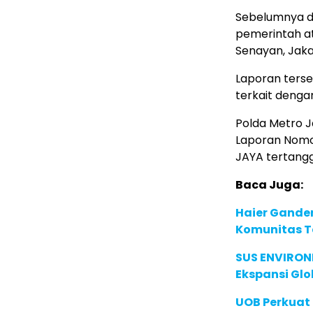
Sebelumnya di
pemerintah at
Senayan, Jaka
Laporan ters
terkait denga
Polda Metro 
Laporan Nomor
JAYA tertang
Baca Juga:
Haier Ganden
Komunitas T
SUS ENVIRONM
Ekspansi Glo
UOB Perkuat