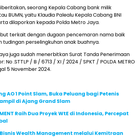
beritakan, seorang Kepala Cabang bank milik
au BUMN, yaitu Klaudia Palealu Kepala Cabang BNI
rta dilaporkan kepada Polda Metro Jaya.
ebut terkait dengan dugaan pencemaran nama baik
n tudingan perselingkuhan anak buahnya.
Jaya juga sudah menerbitkan Surat Tanda Penerimaan
: No .STTLP / B / 6713 / XI / 2024 / SPKT / POLDA METRO
gal 5 November 2024.
g AO 1 Point Slam, Buka Peluang bagi Petenis
ampil di Ajang Grand Slam
ENT Raih Dua Proyek WtE di Indonesia, Percepat
bal
 Bisnis Wealth Management melalui Kemitraan