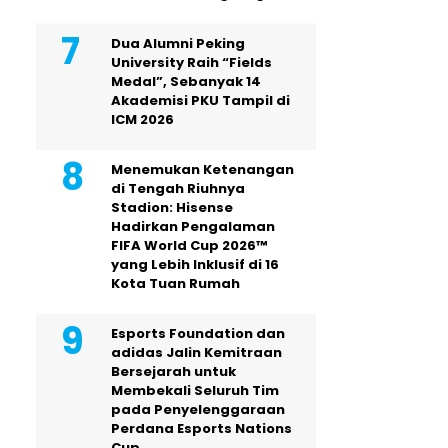
Dua Alumni Peking
University Raih “Fields
Medal”, Sebanyak 14
Akademisi PKU Tampil di
ICM 2026
Menemukan Ketenangan
di Tengah Riuhnya
Stadion: Hisense
Hadirkan Pengalaman
FIFA World Cup 2026™
yang Lebih Inklusif di 16
Kota Tuan Rumah
Esports Foundation dan
adidas Jalin Kemitraan
Bersejarah untuk
Membekali Seluruh Tim
pada Penyelenggaraan
Perdana Esports Nations
Cup