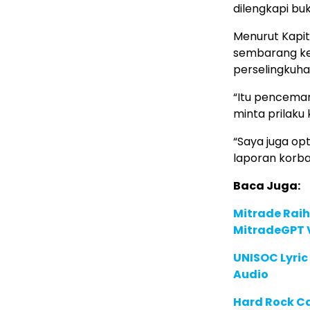
dilengkapi bu
Menurut Kapi
sembarang ke
perselingkuha
“Itu pencema
minta prilaku 
“Saya juga opt
laporan korba
Baca Juga:
Mitrade Raih
MitradeGPT V
UNISOC Lyri
Audio
Hard Rock C