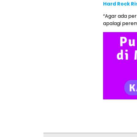
Hard Rock Ri
“Agar ada pe
apalagi perem